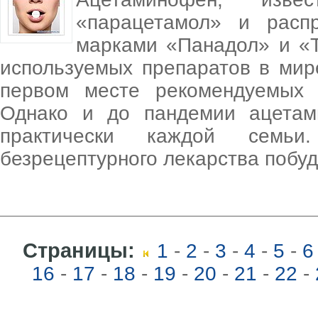
«парацетамол» и расп
марками «Панадол» и «Т
используемых препаратов в мир
первом месте рекомендуемых 
Однако и до пандемии ацета
практически каждой семьи
безрецептурного лекарства побу
Страницы:
1
-
2
-
3
-
4
-
5
-
6
16
-
17
-
18
-
19
-
20
-
21
-
22
-