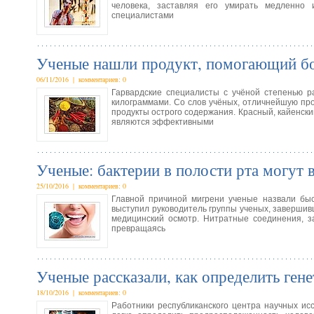
человека, заставляя его умирать медленно
специалистами
Ученые нашли продукт, помогающий бо
06/11/2016 | комментариев: 0
Гарвардские специалисты с учёной степенью 
килограммами. Со слов учёных, отличнейшую пр
продукты острого содержания. Красный, кайенск
являются эффективными
Ученые: бактерии в полости рта могут 
25/10/2016 | комментариев: 0
Главной причиной мигрени ученые назвали быс
выступил руководитель группы ученых, заверши
медицинский осмотр. Нитратные соединения, з
превращаясь
Ученые рассказали, как определить ген
18/10/2016 | комментариев: 0
Работники республиканского центра научных ис