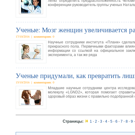
легко определить предрасположенность челов
конференции руководитель группы ученых Наталь
Ученые: Мозг женщин увеличивается ра
17/10/2016 | комментариев: 0
Научные сотрудники института «Планк» сделал
прекрасного пола. Первичными факторами влиян
информации со ссылкой на официальное заключ
эксперимента, а так же ряда
Ученые придумали, как превратить ли
15/10/2016 | комментариев: 0
Младшие научные сотрудники центра исследов
молекулу «LGND2», которая помогает справить
здоровый образ жизни с правильно подобранной 
Страницы:
1
-
2
-
3
-
4
-
5
-
6
-
7
-
8
-
9
-