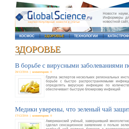
Новости науки,
Информеры для
новостной сайт
научно-популярные новости и статьи
КОСМОС
ЗДОРОВЬЕ
ТЕХНОЛОГИИ
КАТАСТРО
ЗДОРОВЬЕ
В борьбе с вирусными заболеваниями п
28/12/2016 | комментариев: 0
Группа экспертов нескольких региональных инст
борьбе с быстро распространяемыми инфекци
определять вирусную инфекцию по количеств
обеспечивает быструю блокировку инфекций
Медики уверены, что зеленый чай защи
17/12/2016 | комментариев: 0
Американский учёный, завершивший многолетнюю
сделал сенсационное заявление о пользе зелен