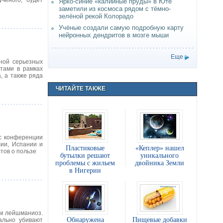
ченого, будет
Ярко-синие «калийные пруды» в Юте
заметили из космоса рядом с тёмно-
зелёной рекой Колорадо
Учёные создали самую подробную карту
нейронных дендритов в мозге мыши
Еще
иной серьезных
тами в рамках
, а также ряда
ЧИТАЙТЕ ТАКЖЕ
сс конференции
ии, Испании и
Пластиковые
«Кеплер» нашел
тов о пользе
бутылки решают
уникального
проблемы с жильем
двойника Земли
в Нигерии
ем лейшманиоз.
Обнаружена
Пищевые добавки
ально убивают