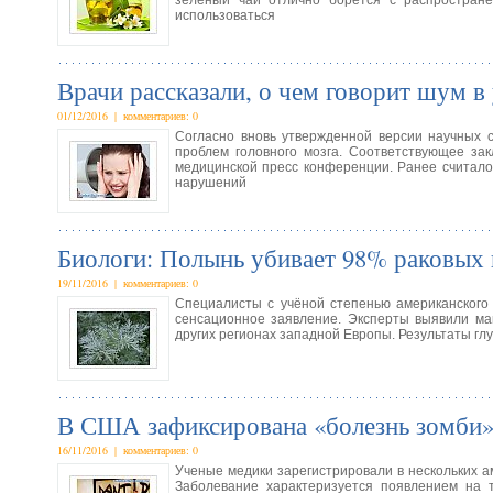
зелёный чай отлично борется с распростране
использоваться
Врачи рассказали, о чем говорит шум в
01/12/2016 | комментариев: 0
Согласно вновь утвержденной версии научных с
проблем головного мозга. Соответствующее за
медицинской пресс конференции. Ранее считалос
нарушений
Биологи: Полынь убивает 98% раковых 
19/11/2016 | комментариев: 0
Специалисты с учёной степенью американского
сенсационное заявление. Эксперты выявили ма
других регионах западной Европы. Результаты гл
В США зафиксирована «болезнь зомби
16/11/2016 | комментариев: 0
Ученые медики зарегистрировали в нескольких 
Заболевание характеризуется появлением на т