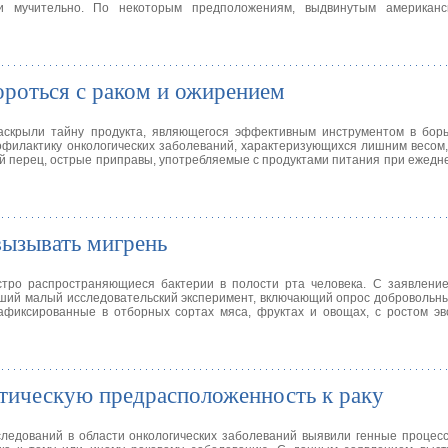
 и мучительно. По некоторым предположениям, выдвинутым американ
роться с раком и ожирением
раскрыли тайну продукта, являющегося эффективным инструментом в бор
офилактику онкологических заболеваний, характеризующихся лишним весом
ий перец, острые приправы, употребляемые с продуктами питания при ежедн
вызывать мигрень
тро распространяющиеся бактерии в полости рта человека. С заявление
вший малый исследовательский эксперимент, включающий опрос добровольны
афиксированные в отборных сортах мяса, фруктах и овощах, с ростом эв
етическую предрасположенность к раку
следований в области онкологических заболеваний выявили генные процес