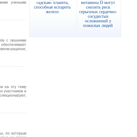
«адская» планета,
витамина D могут
скими учеными
способная испарить
снизить риск
железо
серьезных сердечно-
сосудистых
осложнений у
пожилых людей
ьбе с лишними
, обеспечивают
евном рационе,
м на эту тему
х участников и
олюционируют,
сы, по которым