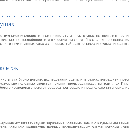
нием раковых клеток в организме. Именно эта субстанция, по версии у
 ушах
отрудников исследовательского института, шум в ушах не является прич
ключение, подкреплённое тематическим выводом, было сделано специалис
ь, что шум в ушных каналах – серьезный фактор риска инсульта, инфаркта
клеток
 института биологических исследований сделали в рамках вчерашней пре
ксимально полезные свойства полыни, произрастающей на равнинах Итал
убокого исследовательского процесса подтвердили предположения специалис
»
американских штатах случаи заражения болезнью Зомби с научным названи
еле большого количества гнойных воспалительных очагов, которые букв