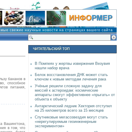
амые свежие научные новости на страницах вашего сайта
ЧИТАТЕЛЬСКИЙ ТОП
В Помпеях у жертвы извержения Везувия
нашли набор врача
Белок восстановления ДНК может стать
льзу бананов в
ключом к новым методам лечения рака
во, способное
Учёные решили сложную задачу для
ктов питания,
миссий к астероидам: космические
аппараты смогут эффективнее «прыгать» от
объекта к объекту
Антарктический ледник Хектория отступил
на 25 километров всего за 15 месяцев
Спутниковые мегасозвездия могут стать
«нерегулируемым геоинженерным
та Вашингтона,
экспериментом»
ния в том, что