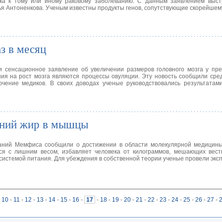
ека к тому или иному раковому заболеванию. С данным заявлением выст
я Антоненкова. Ученым известны продукты генов, сопутствующие скорейшем
з в месяц
и сенсационное заявление об увеличении размеров головного мозга у пр
ия на рост мозга являются процессы овуляции. Эту новость сообщили сре
ение медиков. В своих доводах ученые руководствовались результатами
шний жир в мышцы
аний Мемфиса сообщили о достижении в области молекулярной медицины
ся с лишним весом, избавляет человека от килограммов, мешающих вест
системой питания. Для убеждения в собственной теории ученые провели экс
10
-
11
-
12
-
13
-
14
-
15
-
16
-
17
-
18
-
19
-
20
-
21
-
22
-
23
-
24
-
25
-
26
-
27
-