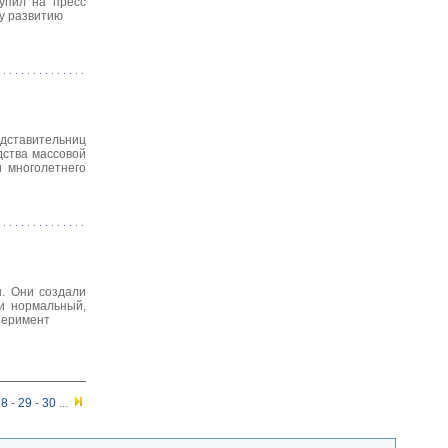
упил на пресс
у развитию
едставительниц
дства массовой
 многолетнего
. Они создали
и нормальный,
перимент
28
-
29
-
30
...