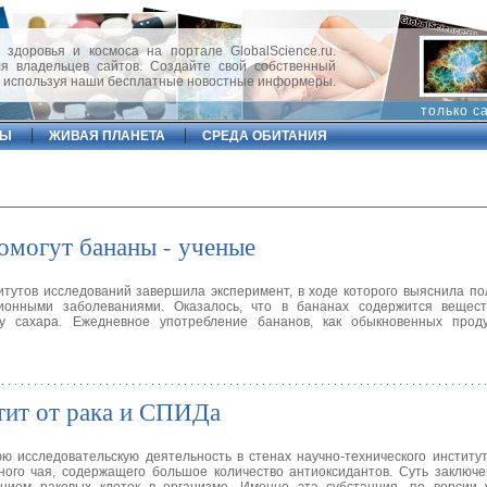
 здоровья и космоса на портале GlobalScience.ru.
 владельцев сайтов. Создайте свой собственный
, используя наши бесплатные новостные информеры.
только с
ФЫ
ЖИВАЯ ПЛАНЕТА
СРЕДА ОБИТАНИЯ
омогут бананы - ученые
итутов исследований завершила эксперимент, в ходе которого выяснила по
онными заболеваниями. Оказалось, что в бананах содержится вещест
у сахара. Ежедневное употребление бананов, как обыкновенных проду
тит от рака и СПИДа
 исследовательскую деятельность в стенах научно-технического институ
ого чая, содержащего большое количество антиоксидантов. Суть заключе