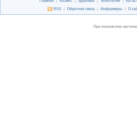
Главная
|
Космос
|
Здоровье
|
Технологии
|
Катас
RSS
|
Обратная связь
|
Информеры
|
О са
При полном или частичн