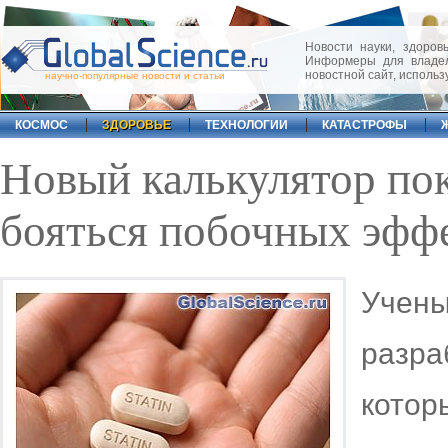
Новости науки, здоровь
Информеры для владел
новостной сайт, исполь
научно-популярные новости и статьи
КОСМОС
ЗДОРОВЬЕ
ТЕХНОЛОГИИ
КАТАСТРОФЫ
Новый калькулятор пок
бояться побочных эфф
Учены
разр
кото