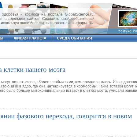
 здоровья и космоса на портале GlobalScience.ru.
 владельцев сайтов. Создайте свой собственный
, используя наши бесплатные новостные информеры.
только с
ФЫ
ЖИВАЯ ПЛАНЕТА
СРЕДА ОБИТАНИЯ
клетки нашего мозга
 могут оказаться еще более необычными, чем предполагалось. Исследование
свою ДНК в ядро, где она интегрируется в хромосомы. Такие вставки могут 
кого было больше митохондриальных вставок в клетках мозга, умирали раньше,
янии фазового перехода, говорится в новом