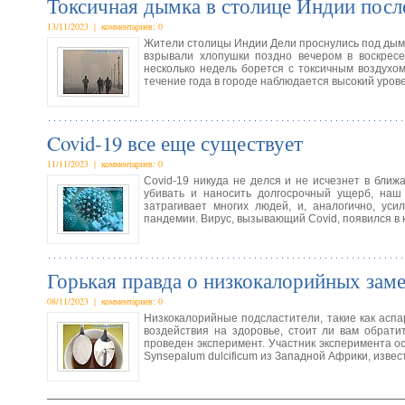
Токсичная дымка в столице Индии посл
13/11/2023 | комментариев: 0
Жители столицы Индии Дели проснулись под дымн
взрывали хлопушки поздно вечером в воскресе
несколько недель борется с токсичным воздухо
течение года в городе наблюдается высокий уров
Covid-19 все еще существует
11/11/2023 | комментариев: 0
Covid-19 никуда не делся и не исчезнет в бли
убивать и наносить долгосрочный ущерб, наш
затрагивает многих людей, и, аналогично, у
пандемии. Вирус, вызывающий Covid, появился в 
Горькая правда о низкокалорийных заме
08/11/2023 | комментариев: 0
Низкокалорийные подсластители, такие как асп
воздействия на здоровье, стоит ли вам обрат
проведен эксперимент. Участник эксперимента 
Synsepalum dulcificum из Западной Африки, извес