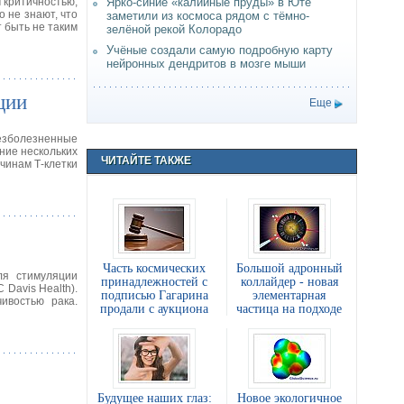
 критичностью,
Ярко-синие «калийные пруды» в Юте
о не знают, что
заметили из космоса рядом с тёмно-
т быть не таким
зелёной рекой Колорадо
Учёные создали самую подробную карту
нейронных дендритов в мозге мыши
ции
Еще
зболезненные
ние нескольких
ЧИТАЙТЕ ТАКЖЕ
чинам Т-клетки
Часть космических
Большой адронный
ля стимуляции
принадлежностей с
коллайдер - новая
Davis Health).
подписью Гагарина
элементарная
ивостью рака.
продали с аукциона
частица на подходе
Будущее наших глаз:
Новое экологичное