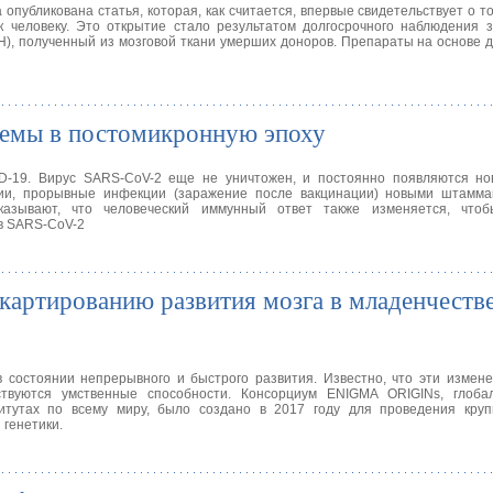
 опубликована статья, которая, как считается, впервые свидетельствует о т
к человеку. Это открытие стало результатом долгосрочного наблюдения 
H), полученный из мозговой ткани умерших доноров. Препараты на основе 
темы в постомикронную эпоху
-19. Вирус SARS-CoV-2 еще не уничтожен, и постоянно появляются но
и, прорывные инфекции (заражение после вакцинации) новыми штамма
азывают, что человеческий иммунный ответ также изменяется, что
в SARS-CoV-2
картированию развития мозга в младенчестве
 состоянии непрерывного и быстрого развития. Известно, что эти измен
вуются умственные способности. Консорциум ENIGMA ORIGINs, глоба
титутах по всему миру, было создано в 2017 году для проведения кру
 генетики.