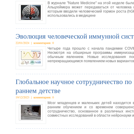
В журнале "Nature Medicine" на этой неделе была
Альцгеймера может передаваться от человека 
которым вводили человеческий гормон роста (hG
использовались в медицине
Эволюция человеческой иммунной сис
22/01/2024 | комментариев: 0
Четыре года прошло с начала пандемии COVID
Несмотря на обширные программы иммунизаци
обычным явлением. Новые исследования пок
непрекращающимся появлением новых варианто
Глобальное научное сотрудничество по 
раннем детстве
19/12/2023 | комментариев: 0
Мозг младенцев и маленьких детей находится в
ранним обучением и со временем совершенст
сотрудничество, основанное в различных инс
совместных исследований в области нейронауки и