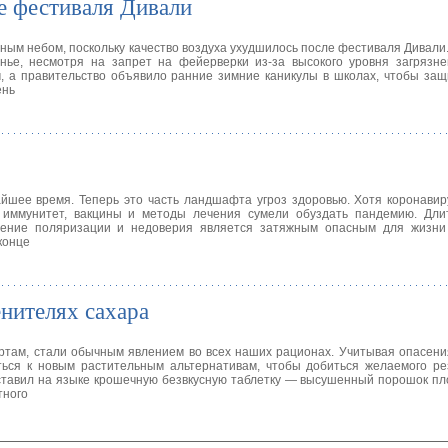
е фестиваля Дивали
ым небом, поскольку качество воздуха ухудшилось после фестиваля Дивали.
нье, несмотря на запрет на фейерверки из-за высокого уровня загрязне
м, а правительство объявило ранние зимние каникулы в школах, чтобы защ
ень
жайшее время. Теперь это часть ландшафта угроз здоровью. Хотя коронави
 иммунитет, вакцины и методы лечения сумели обуздать пандемию. Дли
силение поляризации и недоверия является затяжным опасным для жизни
конце
нителях сахара
артам, стали обычным явлением во всех наших рационах. Учитывая опасени
иться к новым растительным альтернативам, чтобы добиться желаемого р
оставил на языке крошечную безвкусную таблетку — высушенный порошок пл
тного