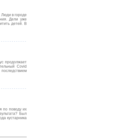
 Люди в городе
ния. Дели уже
итить детей. В
рус продолжает
тельный Covid
 последствием
я по поводу их
езультата? Был
ода кустарника