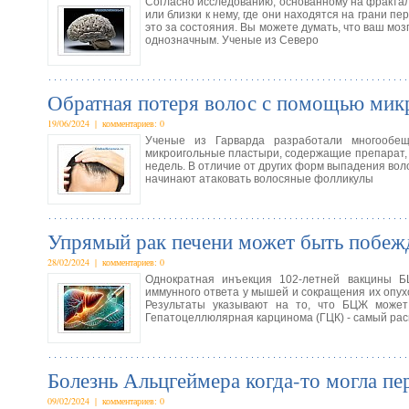
Согласно исследованию, основанному на фрактал
или близки к нему, где они находятся на грани пе
это за состояния. Вы можете думать, что ваш моз
однозначным. Ученые из Северо
Обратная потеря волос с помощью микр
19/06/2024 | комментариев: 0
Ученые из Гарварда разработали многообещ
микроигольные пластыри, содержащие препарат, 
недель. В отличие от других форм выпадения во
начинают атаковать волосяные фолликулы
Упрямый рак печени может быть побежд
28/02/2024 | комментариев: 0
Однократная инъекция 102-летней вакцины Б
иммунного ответа у мышей и сокращения их опухо
Результаты указывают на то, что БЦЖ может 
Гепатоцеллюлярная карцинома (ГЦК) - самый ра
Болезнь Альцгеймера когда-то могла пер
09/02/2024 | комментариев: 0