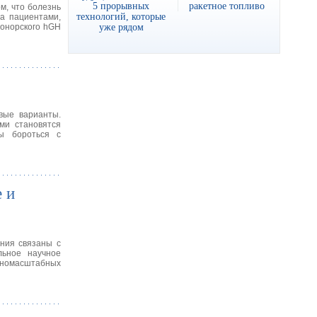
5 прорывных
ракетное топливо
ом, что болезнь
технологий, которые
за пациентами,
уже рядом
донорского hGH
вые варианты.
ми становятся
бы бороться с
 и
ения связаны с
льное научное
пномасштабных