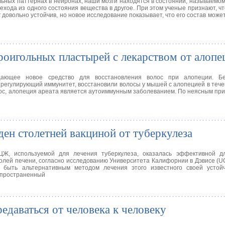
ьных паттернах в нейронах, наши мозги находятся в состоянии, называемом
рехода из одного состояния вещества в другое. При этом ученые признают, чт
г довольно устойчив, но новое исследование показывает, что его состав може
оигольных пластырей с лекарством от алопе
ающее новое средство для восстановления волос при алопеции. Бе
регулирующий иммунитет, восстановили волосы у мышей с алопецией в тече
лос, алопеция ареата является аутоиммунным заболеванием. По неясным при
ен столетней вакциной от туберкулеза
ЦЖ, используемой для лечения туберкулеза, оказалась эффективной д
лей печени, согласно исследованию Университета Калифорнии в Дэвисе (UC 
быть альтернативным методом лечения этого известного своей устойч
спространенный
едаваться от человека к человеку