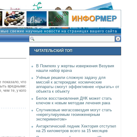
амые свежие научные новости на страницах вашего сайта
ЧИТАТЕЛЬСКИЙ ТОП
В Помпеях у жертвы извержения Везувия
нашли набор врача
Учёные решили сложную задачу для
 показало, что
миссий к астероидам: космические
быть вредными:
аппараты смогут эффективнее «прыгать» от
 чем те, у кого
объекта к объекту
Белок восстановления ДНК может стать
ключом к новым методам лечения рака
Спутниковые мегасозвездия могут стать
«нерегулируемым геоинженерным
экспериментом»
Антарктический ледник Хектория отступил
на 25 километров всего за 15 месяцев