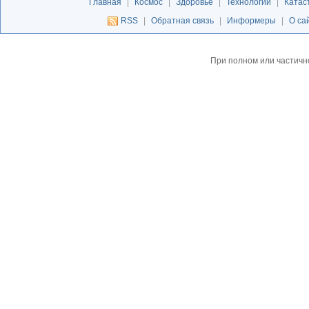
Главная
|
Космос
|
Здоровье
|
Технологии
|
Катас
RSS
|
Обратная связь
|
Информеры
|
О са
При полном или частичн