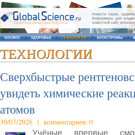
Новости науки, здоровь
Информеры для владел
новостной сайт, исполь
научно-популярные новости и статьи
КОСМОС
ЗДОРОВЬЕ
ТЕХНОЛОГИИ
КАТАСТРОФЫ
ТЕХНОЛОГИИ
Сверхбыстрые рентгеновс
увидеть химические реак
атомов
30/07/2026 | комментариев: 0
Учёные впервые смог