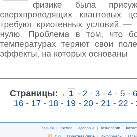
физике была прису
сверхпроводящих квантовых ц
требуют криогенных условий — 
нулю. Проблема в том, что б
температурах теряют свои поле
эффекты, на которых основаны
Страницы:
1
-
2
-
3
-
4
-
5
-
16
-
17
-
18
-
19
-
20
-
21
-
22
-
Главная
|
Космос
|
Здоровье
|
Технологии
|
Катас
RSS
|
Обратная связь
|
Информеры
|
О са