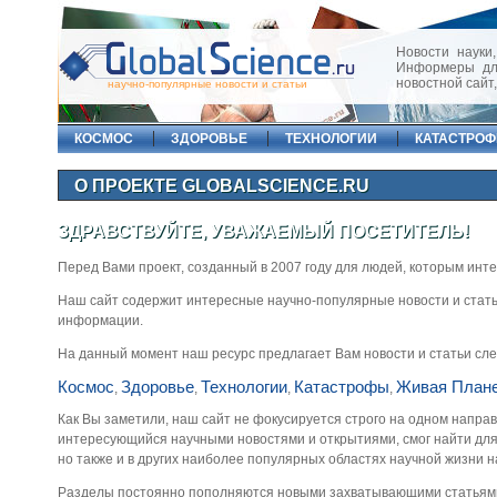
Новости науки,
Информеры для
новостной сайт
научно-популярные новости и статьи
КОСМОС
ЗДОРОВЬЕ
ТЕХНОЛОГИИ
КАТАСТРО
О ПРОЕКТЕ GLOBALSCIENCE.RU
ЗДРАВСТВУЙТЕ, УВАЖАЕМЫЙ ПОСЕТИТЕЛЬ!
Перед Вами проект, созданный в 2007 году для людей, которым инт
Наш сайт содержит интересные научно-популярные новости и стать
информации.
На данный момент наш ресурс предлагает Вам новости и статьи сл
Космос
Здоровье
Технологии
Катастрофы
Живая План
,
,
,
,
Как Вы заметили, наш сайт не фокусируется строго на одном напра
интересующийся научными новостями и открытиями, смог найти для с
но также и в других наиболее популярных областях научной жизни 
Разделы постоянно пополняются новыми захватывающими статьями и