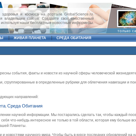
 здоровья и космоса на портале GlobalScience.ru.
 владельцев сайтов. Создайте свой собственный
, используя наши бесплатные новостные информеры.
только с
ФЫ
ЖИВАЯ ПЛАНЕТА
СРЕДА ОБИТАНИЯ
ересны события, факты и новости из научной сферы человеческой жизнедеят
и, сгруппированные в определенные рубрики для облегчения навигации и по
едующих направлений:
ета
Среда Обитания
,
влении научной информации. Мы постарались сделать так, чтобы каждый пос
ебя что-нибудь интересное не только в той области, которая ему больше вс
нашей Планеты.
 новостями научного мира. Чтобы быть в курсе последних обновлений на н