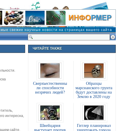
амые свежие научные новости на страницах вашего сайта
ЧИТАЙТЕ ТАКЖЕ
ельности.
иска
Сверхъестественны
Образцы
ли способности
марсианского грунта
незрячих людей?
будут доставлены на
Землю в 2020 году
етитель,
его интересна,
Швейцария
Гитлер планировал
выступает против
уничтожать города
ашем сайте,