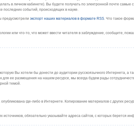
елать в личном кабинете). Вы будете получать по электронной почте самые 
се последних событий, происходящих в науке.
мы предусмотрели
экспорт наших материалов в формате RSS
. Что такое фор
ологии или что-то, что может ввести читателя в заблуждение, сообщите, пожа
 которую Вы хотели бы донести до аудитории русскоязычного Интернета, а та
к для ее размещения на нашем ресурсе, мы всегда будем рады сотрудничеств
рной темой.
опубликована где-либо в Интернете. Копирование материалов с других ресурс
их источников, обязательно указывайте адреса сайтов, с которых берется ин