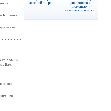
атомной энергии
противников с
свежие
помощью
космической пушки
мат RSS можно
луйста нам
к же, если Вы
у с Вами.
ов - это не
формация.