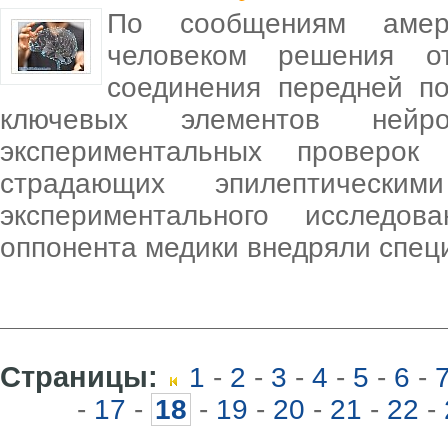
По сообщениям амери
человеком решения о
соединения передней п
ключевых элементов нейр
экспериментальных проверок
страдающих эпилептически
экспериментального исследо
оппонента медики внедряли спец
Страницы:
1
-
2
-
3
-
4
-
5
-
6
-
-
17
-
18
-
19
-
20
-
21
-
22
-