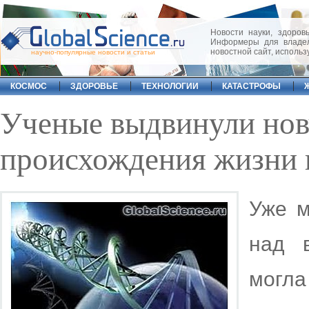
Новости науки, здоровь
Информеры для владел
новостной сайт, исполь
научно-популярные новости и статьи
КОСМОС
ЗДОРОВЬЕ
ТЕХНОЛОГИИ
КАТАСТРОФЫ
Ученые выдвинули нов
происхождения жизни 
Уже м
над в
могла