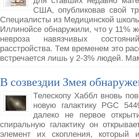
для ставших недавно мат
США, опубликовав свой труд
Специалисты из Медицинской школы
Иллинойсе обнаружили, что у 11% ж
невроза навязчивых состояний
расстройства. Тем временем это рас
встречается лишь у 2-3% людей. Ма
В созвездии Змея обнаруже
Телескопу Хаббл вновь пов
новую галактику PGC 5449
далеко не первое открыт
спиральную галактику он открывае
элемент их скопления, который 