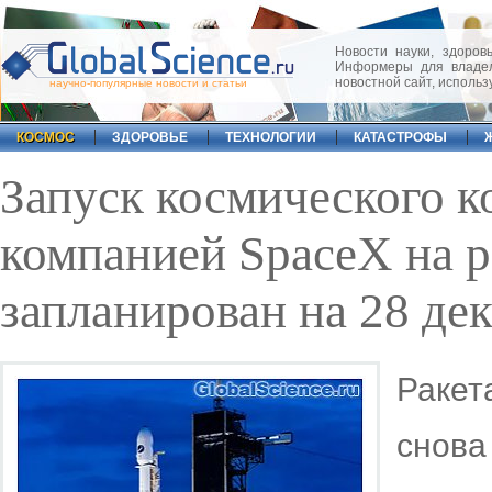
Новости науки, здоровь
Информеры для владел
новостной сайт, исполь
научно-популярные новости и статьи
КОСМОС
ЗДОРОВЬЕ
ТЕХНОЛОГИИ
КАТАСТРОФЫ
Запуск космического к
компанией SpaceX на р
запланирован на 28 де
Ракет
снова