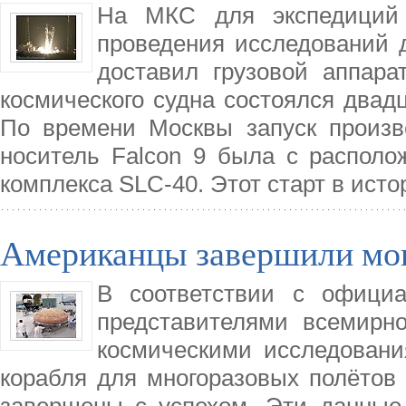
На МКС для экспедиций 
проведения исследований д
доставил грузовой аппара
космического судна состоялся двад
По времени Москвы запуск произве
носитель Falcon 9 была с располо
комплекса SLC-40. Этот старт в исто
Американцы завершили мо
В соответствии с офици
представителями всемирн
космическими исследовани
корабля для многоразовых полётов 
завершены с успехом. Эти данные 