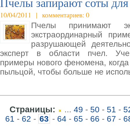
Пчелы запирают соты для
10/04/2011 | комментариев: 0
Пчелы принимают эк
экстраординарный прим
разрушающей деятельно
эксперт в области пчел. Уч
примеры нового феномена, когда
пыльцой, чтобы больше не испол
Страницы:
...
49
-
50
-
51
-
5
61
-
62
-
63
-
64
-
65
-
66
-
67
-
6