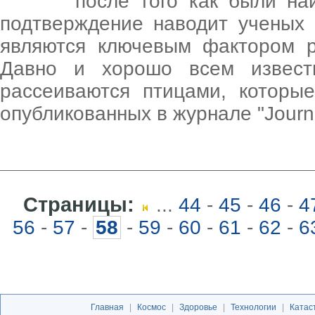
после того как были н
подтверждение наводит ученых 
являются ключевым фактором р
Давно и хорошо всем извест
рассеиваются птицами, которы
опубликованных в журнале "Journa
Страницы:
...
44
-
45
-
46
-
4
56
-
57
-
58
-
59
-
60
-
61
-
62
-
6
Главная
|
Космос
|
Здоровье
|
Технологии
|
Катас