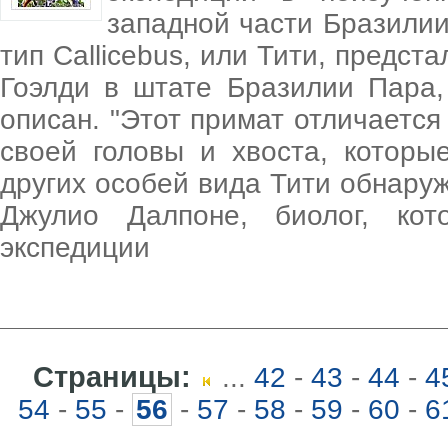
западной части Бразилии
тип Callicebus, или Тити, предс
Гоэлди в штате Бразилии Пара,
описан. "Этот примат отличаетс
своей головы и хвоста, которы
других особей вида Тити обнару
Джулио Далпоне, биолог, ко
экспедиции
Страницы:
...
42
-
43
-
44
-
4
54
-
55
-
56
-
57
-
58
-
59
-
60
-
6