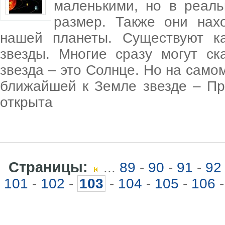
маленькими, но в реал
размер. Также они нах
нашей планеты. Существуют к
звезды. Многие сразу могут ск
звезда – это Солнце. Но на само
ближайшей к Земле звезде – Пр
открыта
Страницы:
...
89
-
90
-
91
-
92
101
-
102
-
103
-
104
-
105
-
106
-