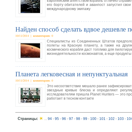
Европейским агентством корабль отлично справил
его борту обитателей и аванпост запустил свои 
международному экипажу
Найден способ сделать вдвое дешевле 
10/11/2014 | комментариев: 0
Специалисты из Соединенных Штатов предполож
полеты на Красную планету, а также на друг
космического корабля даст топливо для пилотиру
жизнедеятельности космонавтов, а еще продукты
Планета легковесная и непунктуальная
10/11/2014 | комментариев: 0
Это несоответствие мешало ранее зафиксироват
звездные кривые блеска и определяют регул
исследователям пришла Planet Hunters — это пр
работает в тесном контакте
Страницы:
...
94
-
95
-
96
-
97
-
98
-
99
-
100
-
101
-
102
-
103
-
10