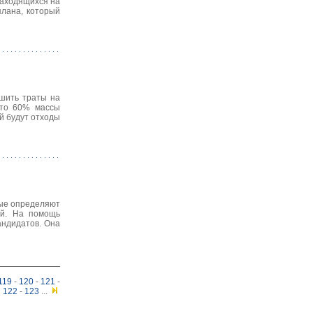
находящихся на
плана, который
шить траты на
что 60% массы
й будут отходы
рые определяют
ой. На помощь
андидатов. Она
119
-
120
-
121
-
122
-
123
...