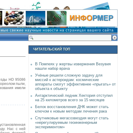
амые свежие научные новости на страницах вашего сайта
ЧИТАТЕЛЬСКИЙ ТОП
В Помпеях у жертвы извержения Везувия
нашли набор врача
Учёные решили сложную задачу для
везды HD 95086
миссий к астероидам: космические
 ореолом пыли,
аппараты смогут эффективнее «прыгать» от
азования имели
объекта к объекту
Антарктический ледник Хектория отступил
на 25 километров всего за 15 месяцев
Белок восстановления ДНК может стать
ключом к новым методам лечения рака
Спутниковые мегасозвездия могут стать
«нерегулируемым геоинженерным
 установленная
экспериментом»
оду. Нас с ней