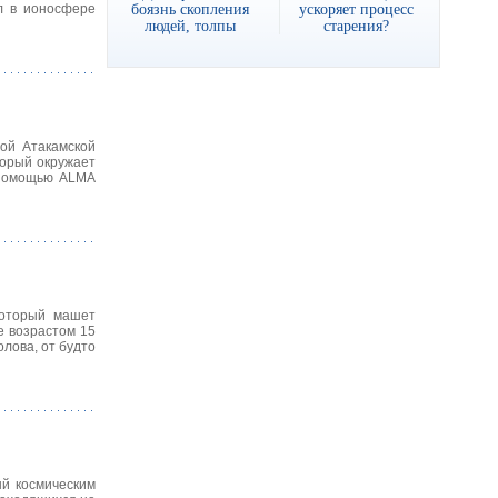
боязнь скопления
ускоряет процесс
л в ионосфере
людей, толпы
старения?
ой Атакамской
торый окружает
С помощью ALMA
который машет
е возрастом 15
олова, от будто
ый космическим