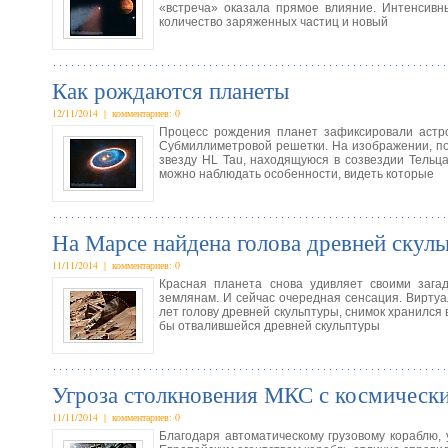
«встреча» оказала прямое влияние. Интенсивн
количество заряженных частиц и новый
Как рождаются планеты
12/11/2014 | комментариев: 0
Процесс рождения планет зафиксировали астр
Субмиллиметровой решетки. На изображении, по
звезду HL Tau, находящуюся в созвездии Тельц
можно наблюдать особенности, видеть которые
На Марсе найдена голова древней скул
11/11/2014 | комментариев: 0
Красная планета снова удивляет своими зага
землянам. И сейчас очередная сенсация. Виртуал
лет голову древней скульптуры, снимок хранился 
бы отвалившейся древней скульптуры
Угроза столкновения МКС с космическ
11/11/2014 | комментариев: 0
Благодаря автоматическому грузовому кораблю,