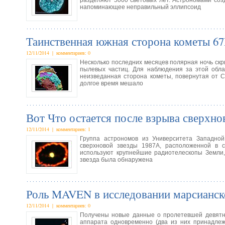
разделяют 5000 световых лет. Астрономами соз
напоминающее неправильный эллипсоид
Таинственная южная сторона кометы 67
12/11/2014 | комментариев: 0
Несколько последних месяцев полярная ночь скры
пылевых частиц. Для наблюдения за этой обла
неизведанная сторона кометы, повернутая от С
долгое время мешало
Вот Что остается после взрыва сверхно
12/11/2014 | комментариев: 1
Группа астрономов из Университета Западной
сверхновой звезды 1987А, расположенной в с
используют крупнейшие радиотелескопы Земли, 
звезда была обнаружена
Роль MAVEN в исследовании марсианс
12/11/2014 | комментариев: 0
Получены новые данные о пролетевшей девятн
аппарата одновременно (два из них принадлеж