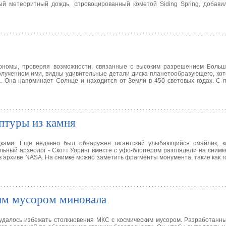
ый метеоритный дождь, спровоцированный кометой Siding Spring, добави
ономы, проверяя возможности, связанные с высоким разрешением Больш
лученном ими, видны удивительные детали диска планетообразующего, ко
а. Она напоминает Солнце и находится от Земли в 450 световых годах. 
ьптуры из камня
дками. Еще недавно был обнаружен гигантский улыбающийся смайлик, 
ьный археолог - Скотт Уоринг вместе с уфо-блоггером разглядели на снимк
в архиве NASA. На снимке можно заметить фрагменты монумента, такие как г
им мусором миновала
 удалось избежать столкновения МКС с космическим мусором. Разработанн