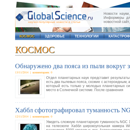
Новости науки,
Информеры для
новостной сайт
научно-популярные новости и статьи
КОСМОС
ЗДОРОВЬЕ
ТЕХНОЛОГИИ
КАТАСТРО
КОСМОС
Обнаружено два пояса из пыли вокруг 
13/11/2014 | комментариев: 0
Отдел планетарных наук представит результаты
есть два пылевых пояса, схожие с астероидным, 
который есть только у молодых планетарных с
место в Солнечной системе. После сравнения
Хаббл сфотографировал туманность NG
12/11/2014 | комментариев: 0
Увидеть сложную планетарную туманность NGC 1
на телескопе Хаббл широкоугольная камера Wid