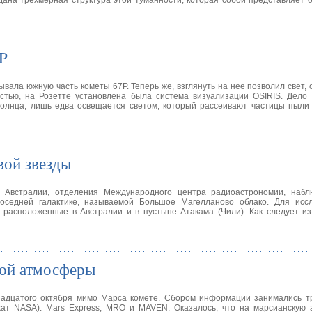
дана трехмерная структура этой туманности, которая собой представляет 
P
вала южную часть кометы 67P. Теперь же, взглянуть на нее позволил свет,
стью, на Розетте установлена была система визуализации OSIRIS. Дело 
олнца, лишь едва освещается светом, который рассеивают частицы пыли 
вой звезды
 Австралии, отделения Международного центра радиоастрономии, набл
оседней галактике, называемой Большое Магелланово облако. Для исс
расположенные в Австралии и в пустыне Атакама (Чили). Как следует из
кой атмосферы
адцатого октября мимо Марса комете. Сбором информации занимались тр
ат NASA): Mars Express, MRO и MAVEN. Оказалось, что на марсианскую 