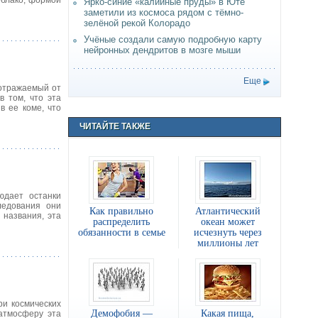
облако, формой
Ярко-синие «калийные пруды» в Юте
заметили из космоса рядом с тёмно-
зелёной рекой Колорадо
Учёные создали самую подробную карту
нейронных дендритов в мозге мыши
Еще
 отражаемый от
в том, что эта
в ее коме, что
ЧИТАЙТЕ ТАКЖЕ
юдает останки
ледования они
Как правильно
Атлантический
 названия, эта
распределить
океан может
обязанности в семье
исчезнуть через
миллионы лет
и космических
Демофобия —
Какая пища,
атмосферу эта