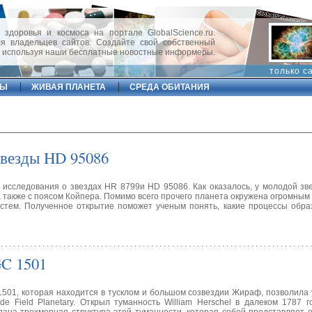
 здоровья и космоса на портале GlobalScience.ru.
 владельцев сайтов. Создайте свой собственный
, используя наши бесплатные новостные информеры.
только с
ФЫ
ЖИВАЯ ПЛАНЕТА
СРЕДА ОБИТАНИЯ
звезды HD 95086
 исследования о звездах HR 8799и HD 95086. Как оказалось, у молодой з
а также с поясом Койпера. Помимо всего прочего планета окружена огромным
истем. Полученное открытие поможет ученым понять, какие процессы обр
C 1501
501, которая находится в тусклом и большом созвездии Жираф, позволила
e Field Planetary. Открыл туманность William Herschel в далеком 1787 г