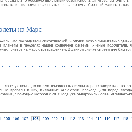
ся с задачей по обеспечению станции безопасности. Он, чтобы вытолкнуть 
двигатели, что помогло свернуть с опасного пути. Срочный маневр такого 
полеты на Марс
или, что посредством синтетической биологии можно значительно умень
ие планеты в пределах нашей солнечной системы. Ученые подсчитали, 
емых полетов на Марс с возвращением. В данном случае сырьем для бактери
ь планету с помощью автоматизированных компьютерных алгоритмов, кото
ярные провалы в них, вызванные объектами, проходящими перед звезд
ограмма, с помощью которой с 2010 года уже обнаружили более 60 планет–к
4
-
105
-
106
-
107
-
108
-
109
-
110
-
111
-
112
-
113
-
114
-
115
-
116
-
117
-
118
-