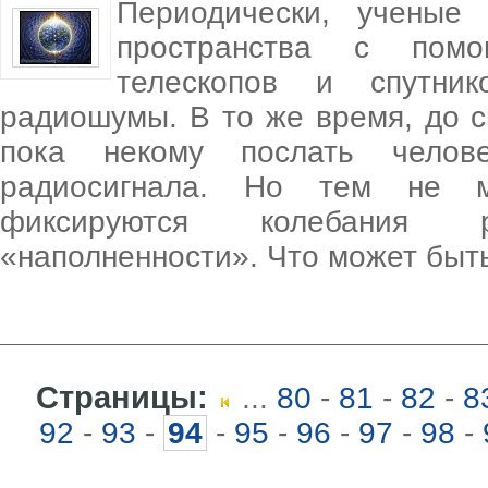
Периодически, ученые 
пространства с помо
телескопов и спутник
радиошумы. В то же время, до с
пока некому послать челове
радиосигнала. Но тем не ме
фиксируются колебания р
«наполненности». Что может быт
Страницы:
...
80
-
81
-
82
-
8
92
-
93
-
94
-
95
-
96
-
97
-
98
-