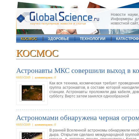
Новости науки,
Информеры для
новостной сайт
научно-популярные новости и статьи
КОСМОС
ЗДОРОВЬЕ
ТЕХНОЛОГИИ
КАТАСТРО
КОСМОС
Астронавты МКС совершили выход в ко
03/03/2015 | комментариев: 0
Как вся техника, космическая требует проведен
группа астронавтов, в составе которой находил
станции. Астронавты проложили два кабеля, до
субботу. Виртс затем занялся однообразной
Астрономами обнаружена черная огромн
03/03/2015 | комментариев: 0
В ранней Вселенной астрономы обнаружили необыч
дыра. Открытие сделано международной группой