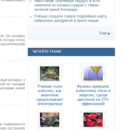
 ознаменовало
Ярко-синие «калийные пруды» в Юте
заметили из космоса рядом с тёмно-
зелёной рекой Колорадо
Учёные создали самую подробную карту
нейронных дендритов в мозге мыши
Еще
ША. Он активно
я потери этого
орологический
ЧИТАЙТЕ ТАКЖЕ
лый интерес к
ной из сегодня
Ученым стало
Физики превратят
сколками некой
известно, как
избыточное тепло в
животные
энергию, сделав
предсказывают
двигатели на 25%
землетрясения
эффективней
и поверхности
рую построила