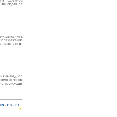
N в подземном
, наблюдая за
али движение к
т к разрежению
, галактика из
 к выводу, что
 земных часов,
го, происходит
109
-
110
-
111
...