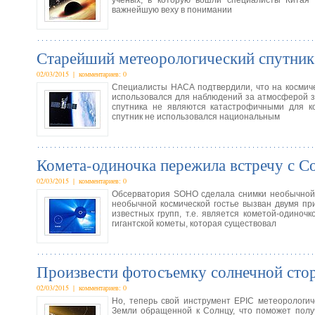
ученых, в которую вошли специалисты Китая 
важнейшую веху в понимании
Старейший метеорологический спутни
02/03/2015 | комментариев: 0
Специалисты НАСА подтвердили, что на космич
использовался для наблюдений за атмосферой з
спутника не являются катастрофичными для к
спутник не использовался национальным
Комета-одиночка пережила встречу с С
02/03/2015 | комментариев: 0
Обсерватория SOHO сделала снимки необычной 
необычной космической гостье вызван двумя пр
известных групп, т.е. является кометой-одиноч
гигантской кометы, которая существовал
Произвести фотосъемку солнечной сто
02/03/2015 | комментариев: 0
Но, теперь свой инструмент EPIC метеорологи
Земли обращенной к Солнцу, что поможет полу