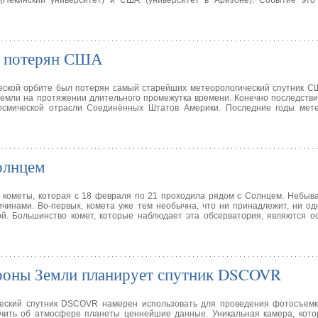
(Пекинский университет) и США (университет в Аризоне). Событие это
к потерян США
еской орбите был потерян самый старейших метеорологический спутник С
емли на протяжении длительного промежутка времени. Конечно последстви
осмической отрасли Соединённых Штатов Америки. Последние годы мете
олнцем
кометы, которая с 18 февраля по 21 проходила рядом с Солнцем. Небыва
ичинами. Во-первых, комета уже тем необычна, что ни принадлежит, ни од
кой. Большинство комет, которые наблюдает эта обсерватория, являются о
роны Земли планирует спутник DSCOVR
ческий спутник DSCOVR намерен использовать для проведения фотосъемк
чить об атмосфере планеты ценнейшие данные. Уникальная камера, кото