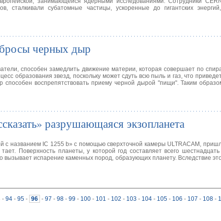
Европейской, занимающейся ядерными исследованиями. Сотрудники CER
ов, сталкивали субатомные частицы, ускоренные до гигантских энергий
ыбросы черных дыр
ватели, способен замедлить движение материи, которая совершает по спир
цесс образования звезд, поскольку может сдуть всю пыль и газ, что приведе
ер способен воспрепятствовать приему черной дырой "пищи". Таким образом
сказать» разрушающаяся экзопланета
й с названием IC 1255 b» с помощью сверхточной камеры ULTRACAM, пришли
 тает. Поверхность планеты, у которой год составляет всего шестнадцать
то вызывает испарение каменных пород, образующих планету. Вследствие это
3
-
94
-
95
-
96
-
97
-
98
-
99
-
100
-
101
-
102
-
103
-
104
-
105
-
106
-
107
-
108
-