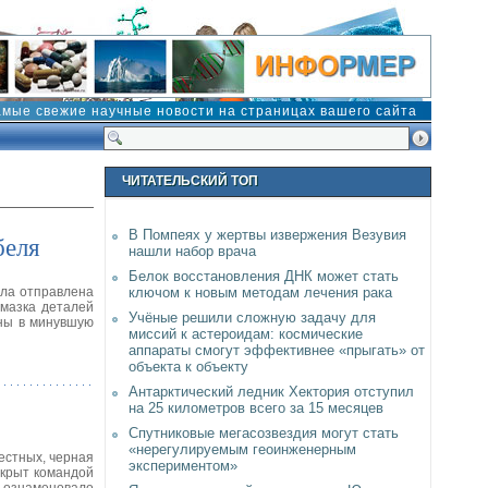
амые свежие научные новости на страницах вашего сайта
ЧИТАТЕЛЬСКИЙ ТОП
В Помпеях у жертвы извержения Везувия
беля
нашли набор врача
Белок восстановления ДНК может стать
ыла отправлена
ключом к новым методам лечения рака
смазка деталей
Учёные решили сложную задачу для
ены в минувшую
миссий к астероидам: космические
аппараты смогут эффективнее «прыгать» от
объекта к объекту
Антарктический ледник Хектория отступил
на 25 километров всего за 15 месяцев
Спутниковые мегасозвездия могут стать
«нерегулируемым геоинженерным
естных, черная
экспериментом»
ткрыт командой