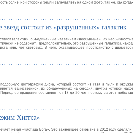
ость солнечной стороны Земли запечатлеть на одном фото, так же, как когда
 звезд состоит из «разрушенных» галактик
твуют галактики, объединенные названием «необычные». Их необычность в 
тически не содержат. Предположительно, это разрушенные галактики, наход
риста млн. лет световых. В него, охватывающее пространство с диаметр
одробную фотографию диска, который состоит из газа и пыли и окружае
вляется единственной, из обнаруженных на сегодня, внутри которой нахо
. Период ее вращения составляет от 18 до 20 лет, поэтому за этот неболь
Режим Хиггса»
вечает некая «частица Бога». Это важнейшее открытие в 2012 году сделали