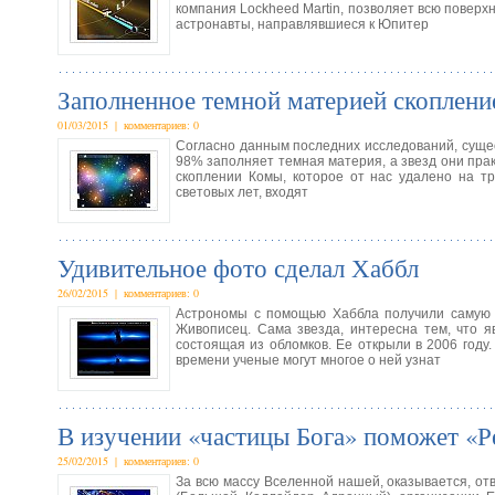
компания Lockheed Martin, позволяет всю поверхн
астронавты, направлявшиеся к Юпитер
Заполненное темной материей скопление
01/03/2015 | комментариев: 0
Согласно данным последних исследований, сущес
98% заполняет темная материя, а звезд они прак
скоплении Комы, которое от нас удалено на т
световых лет, входят
Удивительное фото сделал Хаббл
26/02/2015 | комментариев: 0
Астрономы с помощью Хаббла получили самую п
Живописец. Сама звезда, интересна тем, что я
состоящая из обломков. Ее открыли в 2006 году
времени ученые могут многое о ней узнат
В изучении «частицы Бога» поможет «
25/02/2015 | комментариев: 0
За всю массу Вселенной нашей, оказывается, от