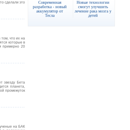
Современная
Новые технологии
-то сделали это
разработка - новый
смогут улучшить
аккумулятор от
лечение рака мозга у
Тесла
детей
том, что их на
ятся которые в
ом примерно 20
т звезду Бета
дится планета,
шой промежуток
 ученые на БАК