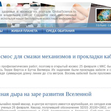
 здоровья и космоса на портале GlobalScience.ru.
 владельцев сайтов. Создайте свой собственный
, используя наши бесплатные новостные информеры.
только с
ФЫ
ЖИВАЯ ПЛАНЕТА
СРЕДА ОБИТАНИЯ
смос для смазки механизмов и прокладки ка
ия профилактических работ, поэтому в открытый космос 25 февраля с МКС б
ись Терри Виртса и Бутча Вилмора. Их задачами были прокладка кабеля и 
ведя суммарную длину линии до ста метров. Восемь кабелей были пролож
ая дыра на заре развития Вселенной
айно яркий квазар, в центре которого имеется крупнейшая, из сегодня изв
 ученых 26 февраля. Квазар, получивший обозначение SDSS J0100+2802, о