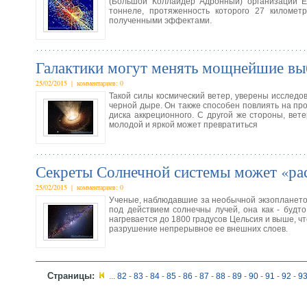
(Большой Коллайдер Адронный) организации 
тоннеле, протяженность которого 27 километр
полученными эффектами.
Галактики могут менять мощнейшие в
25/02/2015 | комментариев: 0
Такой силы космический ветер, уверены исследо
черной дыре. Он также способен повлиять на про
диска аккреционного. С другой же стороны, вет
молодой и яркой может превратиться
Секреты Солнечной системы может «рас
25/02/2015 | комментариев: 0
Ученые, наблюдавшие за необычной экзоплането
под действием солнечны лучей, она как - будто
нагревается до 1800 градусов Цельсия и выше, ч
разрушение непрерывное ее внешних слоев.
Страницы:
...
82
-
83
-
84
-
85
-
86
-
87
-
88
-
89
-
90
-
91
-
92
-
9