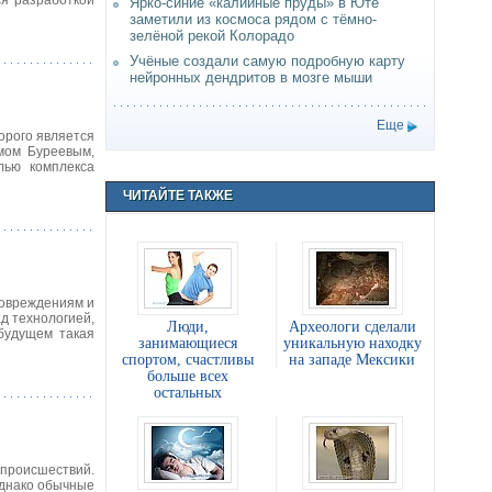
ся разработкой
Ярко-синие «калийные пруды» в Юте
заметили из космоса рядом с тёмно-
зелёной рекой Колорадо
Учёные создали самую подробную карту
нейронных дендритов в мозге мыши
Еще
орого является
мом Буреевым,
лью комплекса
ЧИТАЙТЕ ТАКЖЕ
повреждениям и
д технологией,
Люди,
Археологи сделали
будущем такая
занимающиеся
уникальную находку
спортом, счастливы
на западе Мексики
больше всех
остальных
 происшествий.
Однако обычные