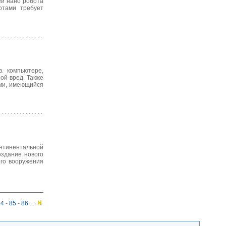
ей нано робота
отами требует
а компьютере,
ой вред. Также
ями, имеющийся
тинентальной
оздание нового
ого вооружения
84
-
85
-
86
...