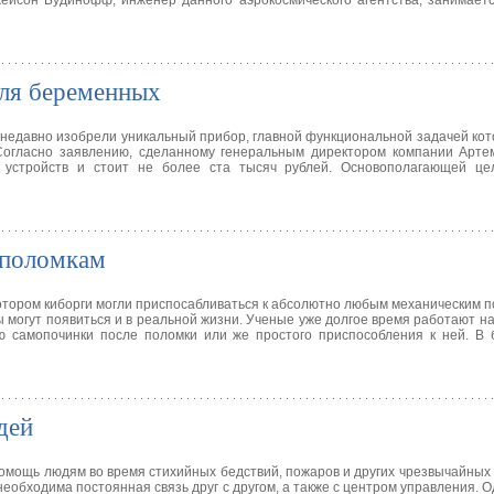
ейсон Будинофф, инженер данного аэрокосмического агентства, занимает
ля беременных
недавно изобрели уникальный прибор, главной функциональной задачей кот
Согласно заявлению, сделанному генеральным директором компании Арте
 устройств и стоит не более ста тысяч рублей. Основополагающей це
 поломкам
отором киборги могли приспосабливаться к абсолютно любым механическим 
 могут появиться и в реальной жизни. Ученые уже долгое время работают на
ю самопочинки после поломки или же простого приспособления к ней. В 
дей
омощь людям во время стихийных бедствий, пожаров и других чрезвычайных
еобходима постоянная связь друг с другом, а также с центром управления. 