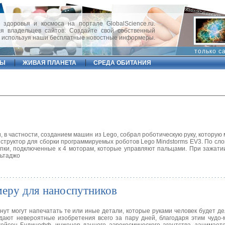
 здоровья и космоса на портале GlobalScience.ru.
 владельцев сайтов. Создайте свой собственный
, используя наши бесплатные новостные информеры.
только с
ФЫ
ЖИВАЯ ПЛАНЕТА
СРЕДА ОБИТАНИЯ
 в частности, созданием машин из Lego, собрал роботическую руку, которую
онструктор для сборки программируемых роботов Lego Mindstorms EV3. По сло
пки, подключенные к 4 моторам, которые управляют пальцами. При зажати
льтаджо
еру для наноспутников
ут могут напечатать те или иные детали, которые руками человек будет де
дают невероятные изобретения всего за пару дней, благодаря этим чудо