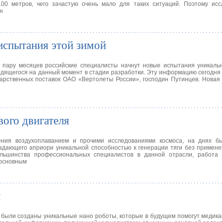
00 метров, чего зачастую очень мало для таких ситуаций. Поэтому исс
н
испытания этой зимой
 пару месяцев российские специалисты начнут новые испытания уникальн
дящегося на данный момент в стадии разработки. Эту информацию сегодня
дарственных поставок ОАО «Вертолеты России», господин Путинцев. Нова
ого двигателя
ения воздухоплаванием и прочими исследованиями космоса, на днях б
адающего априори уникальной способностью к генерации тяги без примен
ьшинства профессиональных специалистов в данной отрасли, работа 
 основным
й
 были созданы уникальные нано роботы, которые в будущем помогут медика