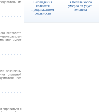
Сновидения
В Непале кобра
ледователи из
являются
умерла от укуса
продолжением
человека
реальности
ого вертолета
 утром раскрыл
я машина имеет
ыли закончены
ения топливной
двигателя без
м справиться с