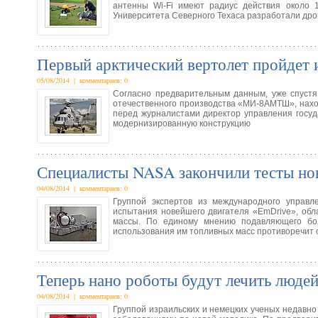
антенны Wi-Fi имеют радиус действия около 1
Университета Северного Техаса разработали дро
Первый арктический вертолет пройдет 
05/08/2014 | комментариев: 0
Согласно предварительным данным, уже спустя
отечественного производства «МИ-8АМТШ», нахо
перед журналистами директор управления госу
модернизированную конструкцию
Специалисты NASA закончили тесты нов
04/08/2014 | комментариев: 0
Группой экспертов из международного управл
испытания новейшего двигателя «EmDrive», обл
массы. По единому мнению подавляющего бол
использования им топливных масс противоречит
Теперь нано роботы будут лечить люде
04/08/2014 | комментариев: 0
Группой израильских и немецких ученых недавно