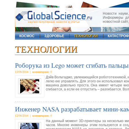
Новости науки,
Информеры для
новостной сайт
научно-популярные новости и статьи
КОСМОС
ЗДОРОВЬЕ
ТЕХНОЛОГИИ
КАТАСТРО
ТЕХНОЛОГИИ
Роборука из Lego может сгибать пальцы
13/08/2014 | комментариев: 0
Дэйв Вольтаджо, увлекающийся робототехникой, и,
легко ею управлять. Для этого он использовал к
машина довольно проста. Она имеет четыре кно
сгибается, а если ее отпустить – разгибается. Во
Инженер NASA разрабатывает мини-кам
12/08/2014 | комментариев: 0
На данный момент 3D-принтеры за несколько мин
часов. Многие инженеры этим пользуются и соз