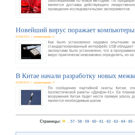
заболеваниями по новой методике. По предвари
является доставка действующего лекарственн
проведения исследовательских экспериментов
Новейший вирус поражает компьютеры 
03/08/2014 | комментариев: 0
Как было установлено недавно опытными эк
стандартизированный интерфейс USB обладает о
экспертами было установлено, что в программн
вирус практически невозможно определить, из-за 
В Китае начали разработку новых межк
02/08/2014 | комментариев: 0
По сообщению партийной газеты Китая, спе
баллистической ракеты «Дунфэн-41». Ее планир
вооружения Китая будет нести прямую угрозу д
является необходимым шагом
Страницы:
...
57
-
58
-
59
-
60
-
61
-
62
-
63
-
64
-
65
-