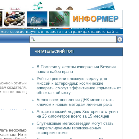
амые свежие научные новости на страницах вашего сайта
ЧИТАТЕЛЬСКИЙ ТОП
В Помпеях у жертвы извержения Везувия
нашли набор врача
Учёные решили сложную задачу для
 можно носить и
миссий к астероидам: космические
вам создателя,
аппараты смогут эффективнее «прыгать» от
и кнопки палец
объекта к объекту
Белок восстановления ДНК может стать
ключом к новым методам лечения рака
Антарктический ледник Хектория отступил
на 25 километров всего за 15 месяцев
Спутниковые мегасозвездия могут стать
«нерегулируемым геоинженерным
лать несколько
экспериментом»
-машинам. Но и