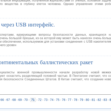
тельной информации, полученной журналистами от ученых, основной задач
ого вещества в глубину клеток человека. Однако управление этими роб
через USB интерфейс.
спертами, курирующими вопросы безопасности данных, хранящихся н
чень большой брешью, из-за которой ему может быть нанесен очень больш
ом обеспечении, используемом для установки соединения с USB накопител
чего уровен
онтинентальных баллистических ракет
циалисты военной промышленности начали разработку новой межкон
уют оснастить разделяющей головной частью. В Пентагоне считают, что с
ля безопасности Соединенных Штатов. В Китае считают, что создание нов
66
-
67
-
68
-
69
-
70
-
71
-
72
-
73
-
74
-
75
-
76
-
77
-
78
-
79
-
80
-
81
-
82
-
83
-