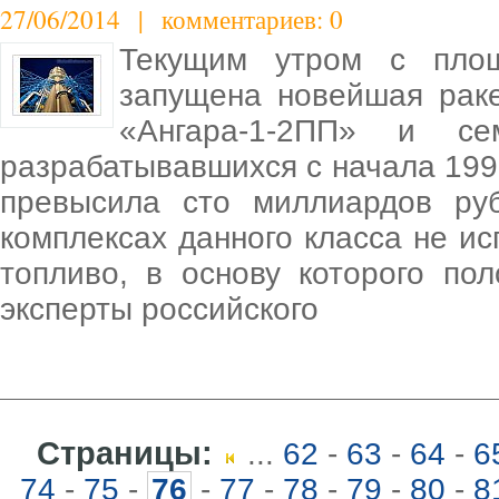
27/06/2014 | комментариев: 0
Текущим утром с пло
запущена новейшая раке
«Ангара-1-2ПП» и сем
разрабатывавшихся с начала 199
превысила сто миллиардов ру
комплексах данного класса не ис
топливо, в основу которого по
эксперты российского
Страницы:
...
62
-
63
-
64
-
6
74
-
75
-
76
-
77
-
78
-
79
-
80
-
8