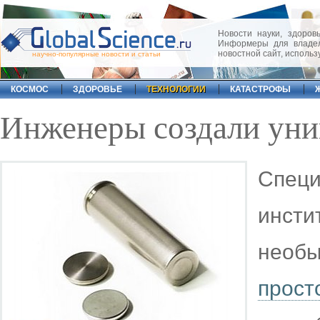
Новости науки, здоровь
Информеры для владел
новостной сайт, исполь
научно-популярные новости и статьи
КОСМОС
ЗДОРОВЬЕ
ТЕХНОЛОГИИ
КАТАСТРОФЫ
Инженеры создали уни
Специ
инст
необ
прос