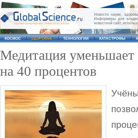
Новости науки, здоровь
Информеры для владел
новостной сайт, исполь
научно-популярные новости и статьи
КОСМОС
ЗДОРОВЬЕ
ТЕХНОЛОГИИ
КАТАСТРОФЫ
Медитация уменьшает 
на 40 процентов
Учён
позв
проце