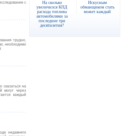
На сколько
Искусным
исследование с
увеличился КПД
обманщиком стать
расхода топлива
может каждый
автомобилями за
последние три
десятилетия?
евания трудно,
ию, необходимо
.
о сказаться на
й могут через
гается каждый
оде недавнего