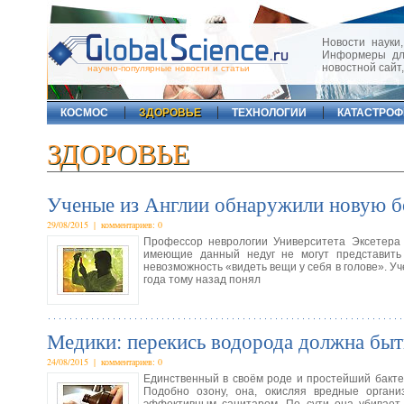
Новости науки,
Информеры для
новостной сайт
научно-популярные новости и статьи
КОСМОС
ЗДОРОВЬЕ
ТЕХНОЛОГИИ
КАТАСТРО
ЗДОРОВЬЕ
Ученые из Англии обнаружили новую б
29/08/2015 | комментариев: 0
Профессор неврологии Университета Эксетера
имеющие данный недуг не могут представить 
невозможность «видеть вещи у себя в голове». У
года тому назад понял
Медики: перекись водорода должна быт
24/08/2015 | комментариев: 0
Единственный в своём роде и простейший бакте
Подобно озону, она, окисляя вредные орган