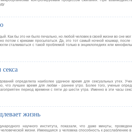
 микроорганизмы контролируемым процессом сжигания. При взаимодейств
оду
во
ый. Как бы это ни было печально, но любой человек в своей жизни во сне мо
 но потом с криками просыпаться. Да, это тот самый ночной кошмар, после 
гли сталкиваться с такой проблемой только в энциклопедиях или кинофильма
 секса
едований определила наиболее удачное время для сексуальных утех. Уче
сно, что лучшее время для любви - раннее утро. Более того, ученые опре
лагоприятен период времени с пяти до шести утра. Именно в эти часы сек
одлевает жизнь
ународного научного института, показали, что даже минуты, проведе
к человеческой жизни. Имеющаяся у человека способность к расслаблению в