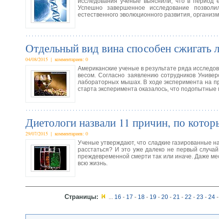
исследования ученые выяснили, что в период 
Успешно завершенное исследование позволил
естественного эволюционного развития, организ
Отдельный вид вина способен сжигать
04/08/2015 | комментариев: 0
Американские ученые в результате ряда исследов
весом. Согласно заявлению сотрудников Униве
лабораторных мышах. В ходе эксперимента на п
старта эксперимента оказалось, что подопытные
Диетологи назвали 11 причин, по котор
29/07/2015 | комментариев: 0
Ученые утверждают, что сладкие газированные нап
расстаться? И это уже далеко не первый случай
преждевременной смерти так или иначе. Даже мес
всю жизнь.
Страницы:
...
16
-
17
-
18
-
19
-
20
-
21
-
22
-
23
-
24
-