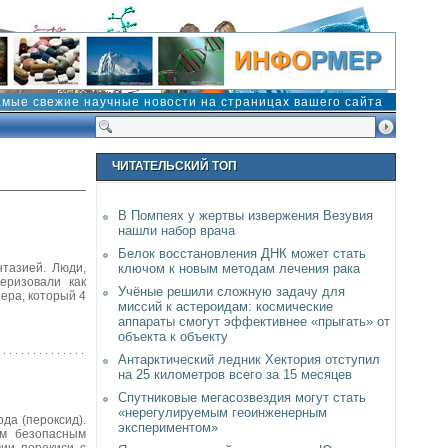
амые свежие научные новости на страницах вашего сайта
ЧИТАТЕЛЬСКИЙ ТОП
В Помпеях у жертвы извержения Везувия
нашли набор врача
Белок восстановления ДНК может стать
тазией. Люди,
ключом к новым методам лечения рака
еризовали как
Учёные решили сложную задачу для
ера, который 4
миссий к астероидам: космические
аппараты смогут эффективнее «прыгать» от
объекта к объекту
Антарктический ледник Хектория отступил
на 25 километров всего за 15 месяцев
Спутниковые мегасозвездия могут стать
«нерегулируемым геоинженерным
да (пероксид).
экспериментом»
ым безопасным