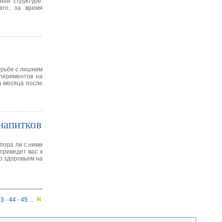
ней структуре.
его, за время
орьбе с лишним
спериментов на
а месяца после
напитков
 пора ли с ними
приведет вас к
о здоровьем на
43
-
44
-
45
...