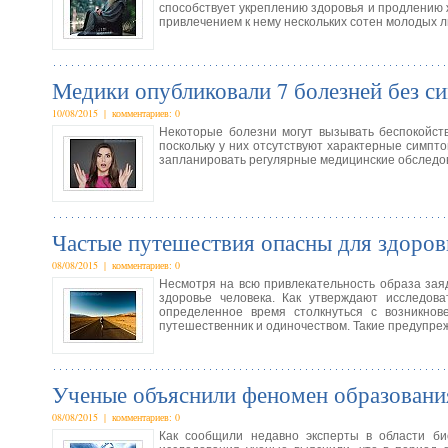
способствует укреплению здоровья и продлению 
привлечением к нему нескольких сотен молодых 
Медики опубликовали 7 болезней без с
10/08/2015 | комментариев: 0
Некоторые болезни могут вызывать беспокойств
поскольку у них отсутствуют характерные симпт
запланировать регулярные медицинские обследов
Частые путешествия опасны для здоров
08/08/2015 | комментариев: 0
Несмотря на всю привлекательность образа заяд
здоровье человека. Как утверждают исследов
определенное время столкнуться с возникнов
путешественник и одиночеством. Такие предупре
Ученые объяснили феномен образовани
08/08/2015 | комментариев: 0
Как сообщили недавно эксперты в области био