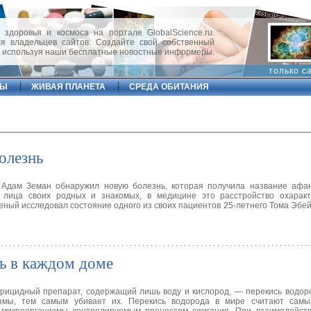
 здоровья и космоса на портале GlobalScience.ru.
 владельцев сайтов. Создайте свой собственный
, используя наши бесплатные новостные информеры.
только с
ФЫ
ЖИВАЯ ПЛАНЕТА
СРЕДА ОБИТАНИЯ
олезнь
 Адам Земан обнаружил новую болезнь, которая получила название афан
лица своих родных и знакомых, в медицине это расстройство охаракт
ченый исследовал состояние одного из своих пациентов 25-летнего Тома Эбей
ь в каждом доме
рицидный препарат, содержащий лишь воду и кислород, — перекись водоро
измы, тем самым убивает их. Перекись водорода в мире считают сам