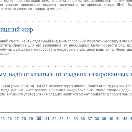
естественной эволюции ДНК человека значительно изменялась по внутрен
о ученым произвести подсчет количества потерянных основ ДНК. Вс
м человека лишился тридцати миллионов
 лишний жир
аний смогли найти отдельный вид вина способный помогать человеку в его б
рситета Орегона для его выявления им необходимо было провести ряд эк
робу мышам давали попробовать некоторые отдельные виды вина. Через дв
 мыши
ым надо отказаться от сладких газированных 
итки убивают в год 184 000 человек через диабет, болезни сердца и рак. Не
 когда ученые бьют тревогу. Привычка ежедневно пить много сладкой воды 
яц активного употребления сладких напитков может привести к проблемам с
25
-
26
-
27
-
28
-
29
-
30
-
31
-
32
-
33
-
34
-
35
-
36
-
37
-
38
-
39
-
40
-
41
-
42
-