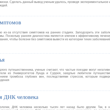
жизни. Сделать данный вывод ученым удалось, проведя экспериментальное 
людей.
имптомов
о из-за отсутствия симптомов на ранних стадиях. Заподозрить эти забол
омы. Поскольку ранняя диагностика является ключом к эффективному лечен
ания, чтобы болезни без симптомов вывести из категории тихих заболеваний
ья
лого путешественника, ученые считают, что частые поездки могут негативн
атели из Университетов Лунда и Суррея, заядлые любители путешестви
ением тромбоза глубоких вен, последствиями стрессов, которым подвер
ждения
я ДНК человека
логии, ДНК человека несколько тысяч лет назад было другим. Так, в х