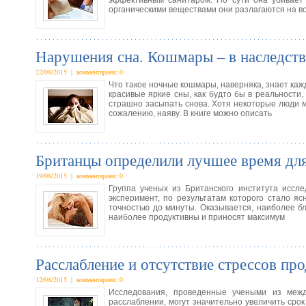
эффективным санитаром. По сути она убивает
органическими веществами они разлагаются на в
Нарушения сна. Кошмары – в наследст
22/08/2015 | комментариев: 0
Что такое ночные кошмары, наверняка, знает кажд
красивые яркие сны, как будто бы в реальности,
страшно засыпать снова. Хотя некоторые люди мо
сожалению, наяву. В книге можно описать
Британцы определили лучшее время для
19/08/2015 | комментариев: 0
Группа ученых из Британского института иссл
эксперимент, по результатам которого стало я
точностью до минуты. Оказывается, наиболее б
наиболее продуктивны и приносят максимум
Расслабление и отсутствие стрессов пр
12/08/2015 | комментариев: 0
Исследования, проведенные учеными из межд
расслаблении, могут значительно увеличить сро