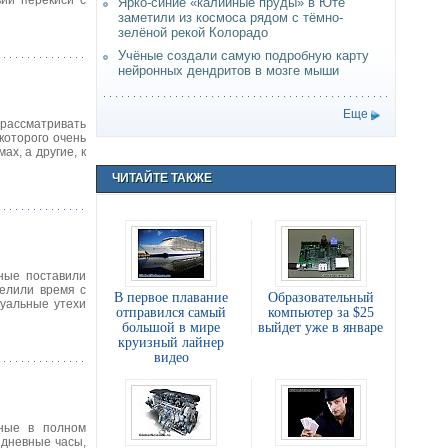
ии перекиси с
Ярко-синие «калийные пруды» в Юте
заметили из космоса рядом с тёмно-
зелёной рекой Колорадо
Учёные создали самую подробную карту
нейронных дендритов в мозге мыши
Еще
г рассматривать
которого очень
х, а другие, к
ЧИТАЙТЕ ТАКЖЕ
ные поставили
делили время с
В первое плавание
Образовательный
суальные утехи
отправился самый
компьютер за $25
большой в мире
выйдет уже в январе
круизный лайнер
видео
нные в полном
 дневные часы,