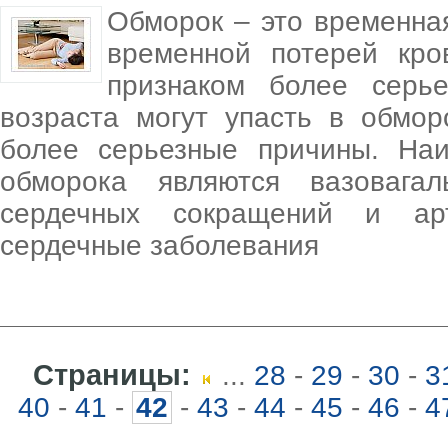
Обморок – это временна
временной потерей кро
признаком более серье
возраста могут упасть в обмо
более серьезные причины. На
обморока являются вазовага
сердечных сокращений и арт
сердечные заболевания
Страницы:
...
28
-
29
-
30
-
3
40
-
41
-
42
-
43
-
44
-
45
-
46
-
4