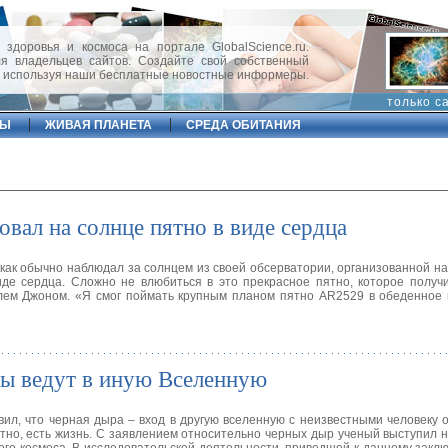
 здоровья и космоса на портале GlobalScience.ru.
 владельцев сайтов. Создайте свой собственный
, используя наши бесплатные новостные информеры.
только с
ФЫ
ЖИВАЯ ПЛАНЕТА
СРЕДА ОБИТАНИЯ
вал на солнце пятно в виде сердца
как обычно наблюдал за солнцем из своей обсерватории, организованной на
иде сердца. Сложно не влюбиться в это прекрасное пятно, которое получ
елем Джоном. «Я смог поймать крупным планом пятно AR2529 в обеденное
ры ведут в иную Вселенную
ил, что черная дыра – вход в другую вселенную с неизвестными человеку 
ятно, есть жизнь. С заявлением относительно черных дыр ученый выступил 