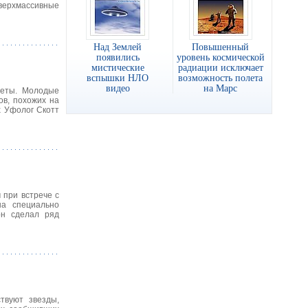
сверхмассивные
Над Землей
Повышенный
появились
уровень космической
мистические
радиации исключает
вспышки НЛО
возможность полета
видео
на Марс
неты. Молодые
ов, похожих на
х Уфолог Скотт
 при встрече с
на специально
он сделал ряд
твуют звезды,