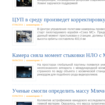
конференции, посвященной вопросам современно
Хокинг заручился поддержкой
ЦУП в среду произведет корректиров
07/06/2016 | комментариев: 0
В Центре управления полетами намерены провест
старт пилотируемого корабля «Союз МС». Предп
данный момент пристыкован к станции, должны бу
высота орбиты составляла 403,4 км
Камера сняла момент стыковки НЛО с
06/06/2016 | комментариев: 0
На просторах глобальной паутины появился уни
неопознанного аппарата с международной косми
странного по виду объекта с космической станц
рекордом для подобного рода видеороликов.
Ученые смогли определить массу Млеч
02/06/2016 | комментариев: 0
Коллектив астрофизиков канадского исследоват
темной материи. Оказалось, что масса галактиче