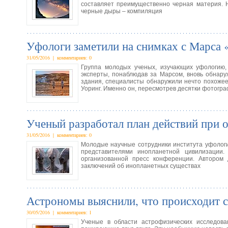
составляет преимущественно черная материя. Н
черные дыры – компиляция
Уфологи заметили на снимках с Марса «
31/05/2016 | комментариев: 0
Группа молодых ученых, изучающих уфологию,
эксперты, понаблюдав за Марсом, вновь обнару
здания, специалисты обнаружили нечто похожее
Уоринг. Именно он, пересмотрев десятки фотогр
Ученый разработал план действий при 
31/05/2016 | комментариев: 0
Молодые научные сотрудники института уфологи
представителями инопланетной цивилизации.
организованной пресс конференции. Автором
заключений об инопланетных существах
Астрономы выяснили, что происходит с
30/05/2016 | комментариев: 1
Ученые в области астрофизических исследова