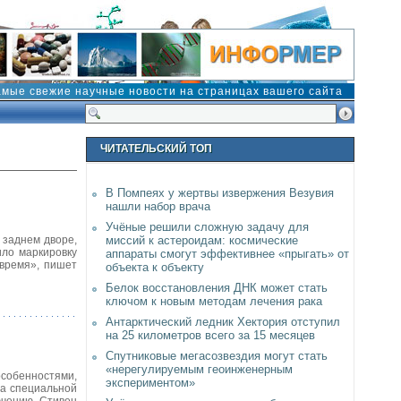
амые свежие научные новости на страницах вашего сайта
ЧИТАТЕЛЬСКИЙ ТОП
В Помпеях у жертвы извержения Везувия
нашли набор врача
Учёные решили сложную задачу для
 заднем дворе,
миссий к астероидам: космические
ило маркировку
аппараты смогут эффективнее «прыгать» от
 время», пишет
объекта к объекту
Белок восстановления ДНК может стать
ключом к новым методам лечения рака
Антарктический ледник Хектория отступил
на 25 километров всего за 15 месяцев
Спутниковые мегасозвездия могут стать
«нерегулируемым геоинженерным
особенностями,
экспериментом»
на специальной