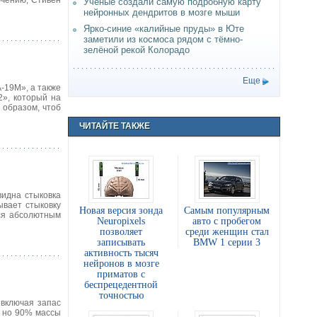
ючению, Стивен
Учёные создали самую подробную карту
нейронных дендритов в мозге мыши
Ярко-синие «калийные пруды» в Юте
заметили из космоса рядом с тёмно-
зелёной рекой Колорадо
Еще
-19М», а также
2», который на
 образом, чтоб
ЧИТАЙТЕ ТАКЖЕ
видна стыковка
ывает стыковку
Новая версия зонда
Самым популярным
тся абсолютным
Neuropixels
авто с пробегом
позволяет
среди женщин стал
записывать
BMW 1 серии 3
активность тысяч
нейронов в мозге
приматов с
беспрецедентной
точностью
 включая запас
, но 90% массы