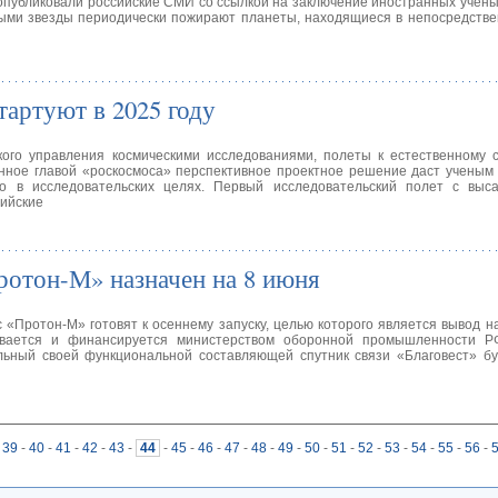
 опубликовали российские СМИ со ссылкой на заключение иностранных учен
ыми звезды периодически пожирают планеты, находящиеся в непосредстве
тартуют в 2025 году
кого управления космическими исследованиями, полеты к естественному 
нное главой «роскосмоса» перспективное проектное решение даст ученым
мо в исследовательских целях. Первый исследовательский полет с выс
сийские
«Протон-М» назначен на 8 июня
 «Протон-М» готовят к осеннему запуску, целью которого является вывод н
живается и финансируется министерством оборонной промышленности Р
альный своей функциональной составляющей спутник связи «Благовест» б
39
-
40
-
41
-
42
-
43
-
44
-
45
-
46
-
47
-
48
-
49
-
50
-
51
-
52
-
53
-
54
-
55
-
56
-