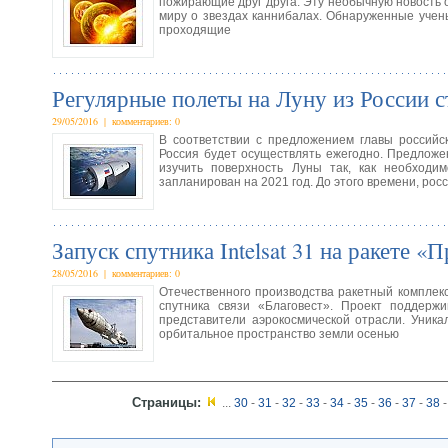
пожирающие друг друга. Эту необычную новость
миру о звездах каннибалах. Обнаруженные учен
проходящие
Регулярные полеты на Луну из России с
29/05/2016 | комментариев: 0
В соответствии с предложением главы российс
Россия будет осуществлять ежегодно. Предложе
изучить поверхность Луны так, как необходи
запланирован на 2021 год. До этого времени, рос
Запуск спутника Intelsat 31 на ракете 
28/05/2016 | комментариев: 0
Отечественного производства ракетный комплекс
спутника связи «Благовест». Проект поддер
представители аэрокосмической отрасли. Уник
орбитальное пространство земли осенью
Страницы:
...
30
-
31
-
32
-
33
-
34
-
35
-
36
-
37
-
38
-