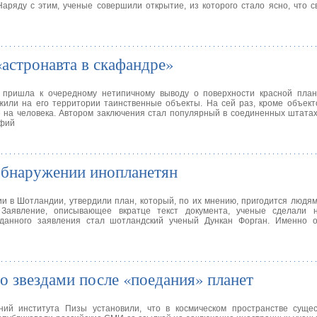
аряду с этим, ученые совершили открытие, из которого стало ясно, что 
астронавта в скафандре»
 пришла к очередному нетипичному выводу о поверхности красной пла
жили на его территории таинственные объекты. На сей раз, кроме объект
 на человека. Автором заключения стал популярный в соединенных штата
афий
обнаружении инопланетян
и в Шотландии, утвердили план, который, по их мнению, пригодится людям
 Заявление, описывающее вкратце текст документа, ученые сделали 
 данного заявления стал шотландский ученый Дункан Форган. Именно 
о звездами после «поедания» планет
ний института Пизы установили, что в космическом пространстве сущес