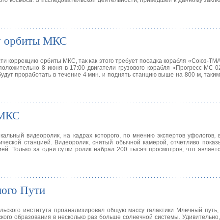
го космоса. В исследовательской деятельности, приведшей к данному закл
ку орбиты МКС
и коррекцию орбиты МКС, так как этого требует посадка корабля «Союз-ТМА
оложительно 8 июня в 17:00 двигатели грузового корабля «Прогресс МС-0
дут проработать в течение 4 мин. и поднять станцию выше на 800 м, таким
 МКС
кальный видеоролик, на кадрах которого, по мнению экспертов уфологов, 
ческой станцией. Видеоролик, снятый обычной камерой, отчетливо показ
ией. Только за одни сутки ролик набрал 200 тысяч просмотров, что являе
ного Пути
ельского института проанализировал общую массу галактики Млечный путь,
ского образования в несколько раз больше солнечной системы. Удивительно