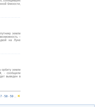
ых, сообщивших
нной близости,
спутнику земли
 возможность –
адкой на Луне
а орбиту земли
Ф, - сообщили
удет выведен в
57
-
58
-
59
...