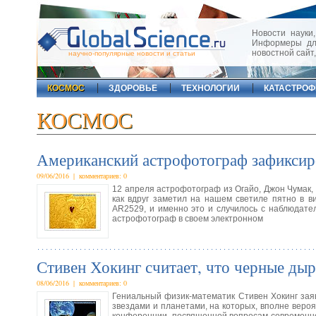
Новости науки,
Информеры для
новостной сайт
научно-популярные новости и статьи
КОСМОС
ЗДОРОВЬЕ
ТЕХНОЛОГИИ
КАТАСТРО
КОСМОС
Американский астрофотограф зафиксиро
09/06/2016 | комментариев: 0
12 апреля астрофотограф из Огайо, Джон Чумак, 
как вдруг заметил на нашем светиле пятно в в
AR2529, и именно это и случилось с наблюдат
астрофотограф в своем электронном
Стивен Хокинг считает, что черные ды
08/06/2016 | комментариев: 0
Гениальный физик-математик Стивен Хокинг заяв
звездами и планетами, на которых, вполне веро