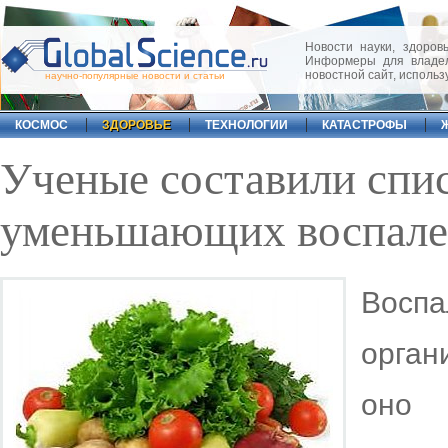
Новости науки, здоровь
Информеры для владел
новостной сайт, исполь
научно-популярные новости и статьи
КОСМОС
ЗДОРОВЬЕ
ТЕХНОЛОГИИ
КАТАСТРОФЫ
Ученые составили спис
уменьшающих воспален
Воспа
орган
оно 