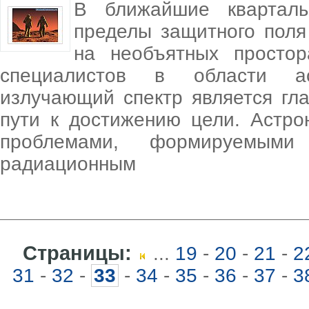
В ближайшие квартал
пределы защитного поля 
на необъятных просто
специалистов в области аст
излучающий спектр является г
пути к достижению цели. Астро
проблемами, формируемым
радиационным
Страницы:
...
19
-
20
-
21
-
2
31
-
32
-
33
-
34
-
35
-
36
-
37
-
3