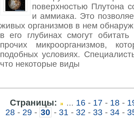
поверхностью Плутона с
и аммиака. Это позволяе
живых организмов в нем обнаруж
в его глубинах смогут обитат
прочих микроорганизмов, ко
подобных условиях. Специалист
что некоторые виды
Страницы:
...
16
-
17
-
18
-
1
28
-
29
-
30
-
31
-
32
-
33
-
34
-
3