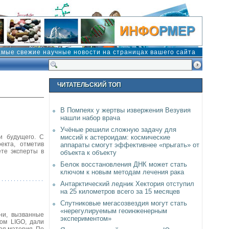
амые свежие научные новости на страницах вашего сайта
ЧИТАТЕЛЬСКИЙ ТОП
В Помпеях у жертвы извержения Везувия
нашли набор врача
Учёные решили сложную задачу для
и будущего. С
миссий к астероидам: космические
екта, отметив
аппараты смогут эффективнее «прыгать» от
те эксперты в
объекта к объекту
Белок восстановления ДНК может стать
ключом к новым методам лечения рака
Антарктический ледник Хектория отступил
на 25 километров всего за 15 месяцев
Спутниковые мегасозвездия могут стать
«нерегулируемым геоинженерным
ни, вызванные
экспериментом»
ом LIGO, дали