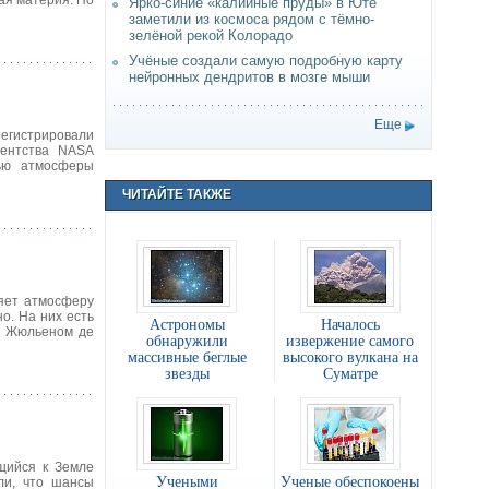
вая материя. По
Ярко-синие «калийные пруды» в Юте
заметили из космоса рядом с тёмно-
зелёной рекой Колорадо
Учёные создали самую подробную карту
нейронных дендритов в мозге мыши
Еще
регистрировали
гентства NASA
тью атмосферы
ЧИТАЙТЕ ТАКЖЕ
ряет атмосферу
о. На них есть
Астрономы
Началось
ом Жюльеном де
обнаружили
извержение самого
массивные беглые
высокого вулкана на
звезды
Суматре
щийся к Земле
Учеными
Ученые обеспокоены
ли, что шансы