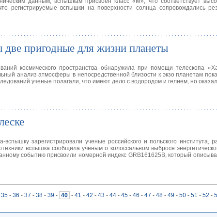
ническим данным, вспышкам присвоен класс «М», что соответствует высо
 что регистрируемые вспышки на поверхности солнца сопровождались ре
 две пригодные для жизни планеты
ваний космического пространства обнаружила при помощи телескопа «Ха
ьный анализ атмосферы в непосредственной близости к экзо планетам пока
ледований ученые полагали, что имеют дело с водородом и гелием, но оказало
леске
-вспышку зарегистрировали ученые российского и польского института, 
техники вспышка сообщила ученым о колоссальном выбросе энергетическо
 Данному событию присвоили номерной индекс GRB161625B, который описы
35
-
36
-
37
-
38
-
39
-
40
-
41
-
42
-
43
-
44
-
45
-
46
-
47
-
48
-
49
-
50
-
51
-
52
-