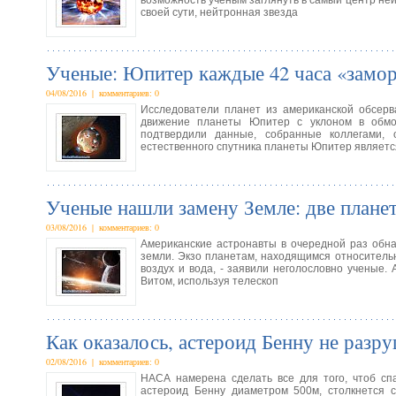
возможность ученым заглянуть в самый центр нейт
своей сути, нейтронная звезда
Ученые: Юпитер каждые 42 часа «замо
04/08/2016 | комментариев: 0
Исследователи планет из американской обсерва
движение планеты Юпитер с уклоном в обмор
подтвердили данные, собранные коллегами, 
естественного спутника планеты Юпитер являетс
Ученые нашли замену Земле: две плане
03/08/2016 | комментариев: 0
Американские астронавты в очередной раз обн
земли. Экзо планетам, находящимся относительно
воздух и вода, - заявили неголословно ученые
Витом, используя телескоп
Как оказалось, астероид Бенну не разр
02/08/2016 | комментариев: 0
НАСА намерена сделать все для того, чтоб сп
астероид Бенну диаметром 500м, столкнется 