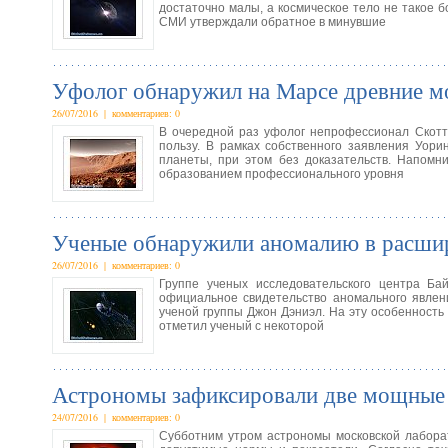
достаточно малы, а космическое тело не такое б
СМИ утверждали обратное в минувшие
Уфолог обнаружил на Марсе древние м
26/07/2016 | комментариев: 0
В очередной раз уфолог непрофессионал Скотт 
пользу. В рамках собственного заявления Уори
планеты, при этом без доказательств. Напомн
образованием профессионального уровня
Ученые обнаружили аномалию в расши
26/07/2016 | комментариев: 0
Группе ученых исследовательского центра Ба
официальное свидетельство аномального явлен
ученой группы Джон Дэниэл. На эту особенность
отметил ученый с некоторой
Астрономы зафиксировали две мощные
24/07/2016 | комментариев: 0
Субботним утром астрономы московской лабора