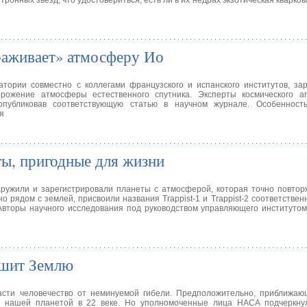
ронных звезд, что удостовериться, есть ли в их недрах экзотическая кварко
раживает» атмосферу Ио
тории совместно с коллегами французского и испанского институтов, за
ожение атмосферы естественного спутника. Эксперты космического а
опубликовав соответствующую статью в научном журнале. Особеннос
я
ты, пригодные для жизни
аружили и зарегистрировали планеты с атмосферой, которая точно повто
 рядом с землей, присвоили названия Trappist-1 и Trappist-2 соответственн
. Авторы научного исследования под руководством управляющего институт
ушит Землю
асти человечество от неминуемой гибели. Предположительно, приближаю
с нашей планетой в 22 веке. Но уполномоченные лица НАСА подчеркну