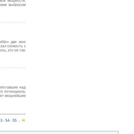
кой мощности,
зким выбросом
ббл» две экзо
зал схожесть с
сь, это не так.
работавшие над
го потенциала,
вает мощнейшие
53
-
54
-
55
...