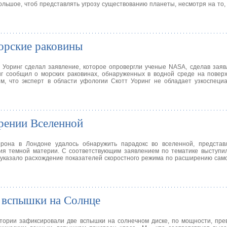
ольшое, чтоб представлять угрозу существованию планеты, несмотря на то,
орские раковины
Уоринг сделал заявление, которое опровергли ученые NASA, сделав заяв
нг сообщил о морских раковинах, обнаруженных в водной среде на повер
им, что эксперт в области уфологии Скотт Уоринг не обладает узкоспец
рении Вселенной
йрона в Лондоне удалось обнаружить парадокс во вселенной, предста
ия темной материи. С соответствующим заявлением по тематике выступил
 указало расхождение показателей скоростного режима по расширению само
 вспышки на Солнце
тории зафиксировали две вспышки на солнечном диске, по мощности, пр