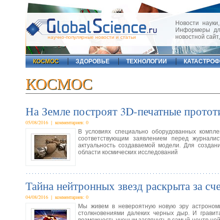
Новости науки,
Информеры для
новостной сайт
научно-популярные новости и статьи
КОСМОС
ЗДОРОВЬЕ
ТЕХНОЛОГИИ
КАТАСТРО
КОСМОС
На Земле построят 3D-печатные протот
05/08/2016 | комментариев: 0
В условиях специально оборудованных компле
соответствующим заявлением перед журналист
актуальность создаваемой модели. Для создан
области космических исследований
Тайна нейтронных звезд раскрыта за сч
04/08/2016 | комментариев: 0
Мы живем в невероятную новую эру астрономи
столкновениями далеких черных дыр. И грави