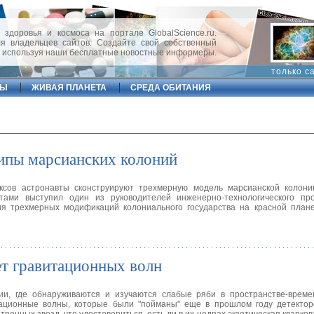
 здоровья и космоса на портале GlobalScience.ru.
 владельцев сайтов. Создайте свой собственный
, используя наши бесплатные новостные информеры.
только с
ФЫ
ЖИВАЯ ПЛАНЕТА
СРЕДА ОБИТАНИЯ
ипы марсианских колоний
ксов астронавты сконструируют трехмерную модель марсианской колони
ами выступил один из руководителей инженерно-технологического про
ия трехмерных модификаций колониального государства на красной плане
ет гравитационных волн
и, где обнаруживаются и изучаются слабые ряби в пространстве-време
тационные волны, которые были "пойманы" еще в прошлом году детектор