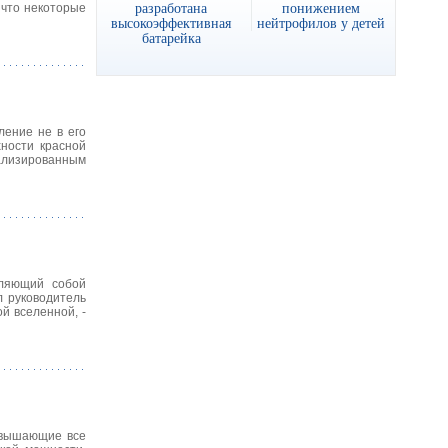
разработана
понижением
 что некоторые
высокоэффективная
нейтрофилов у детей
батарейка
ление не в его
хности красной
иализированным
вляющий собой
 руководитель
й вселенной, -
евышающие все