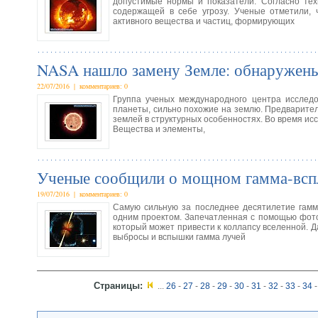
допустимые нормы и показатели. Согласно тех
содержащей в себе угрозу. Ученые отметили,
активного вещества и частиц, формирующих
NASA нашло замену Земле: обнаружены
22/07/2016 | комментариев: 0
Группа ученых международного центра исследо
планеты, сильно похожие на землю. Предварител
землей в структурных особенностях. Во время исс
Вещества и элементы,
Ученые сообщили о мощном гамма-всп
19/07/2016 | комментариев: 0
Самую сильную за последнее десятилетие гамма
одним проектом. Запечатленная с помощью фото
который может привести к коллапсу вселенной.
выбросы и вспышки гамма лучей
Страницы:
...
26
-
27
-
28
-
29
-
30
-
31
-
32
-
33
-
34
-