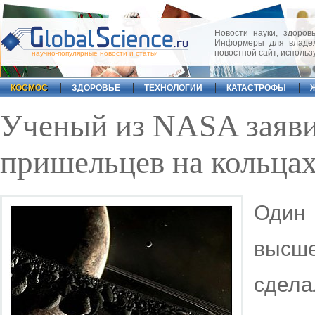
Новости науки, здоровь
Информеры для владел
новостной сайт, исполь
научно-популярные новости и статьи
КОСМОС
ЗДОРОВЬЕ
ТЕХНОЛОГИИ
КАТАСТРОФЫ
Ученый из NASA заяви
пришельцев на кольца
Один 
высш
сдел