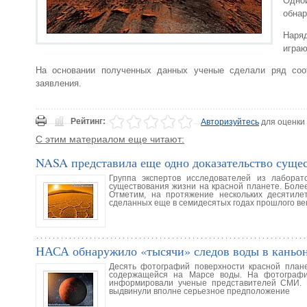
Одно
обнар
Наря
играю
На основании полученных данных ученые сделали ряд соот
заявления.
Рейтинг:
Авторизуйтесь
для оценки
С этим материалом еще читают:
NASA представила еще одно доказательство суще
Группа экспертов исследователей из лабора
существования жизни на красной планете. Более
Отметим, на протяжение нескольких десятиле
сделанных еще в семидесятых годах прошлого ве
НАСА обнаружило «тысячи» следов воды в каньон
Десять фотографий поверхности красной план
содержащейся на Марсе воды. На фотография
информировали ученые представителей СМИ. 
выдвинули вполне серьезное предположение