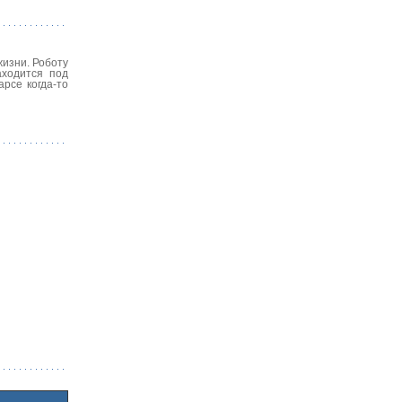
жизни. Роботу
аходится под
рсе когда-то