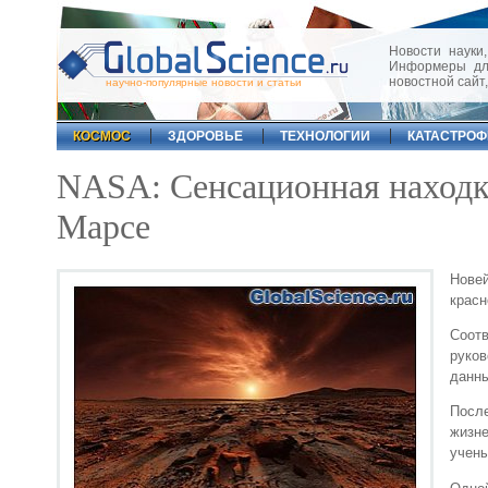
Новости науки,
Информеры для
новостной сайт
научно-популярные новости и статьи
КОСМОС
ЗДОРОВЬЕ
ТЕХНОЛОГИИ
КАТАСТРО
NASA: Сенсационная находк
Марсе
Нове
красн
Соотв
руко
данны
Посл
жизн
учены