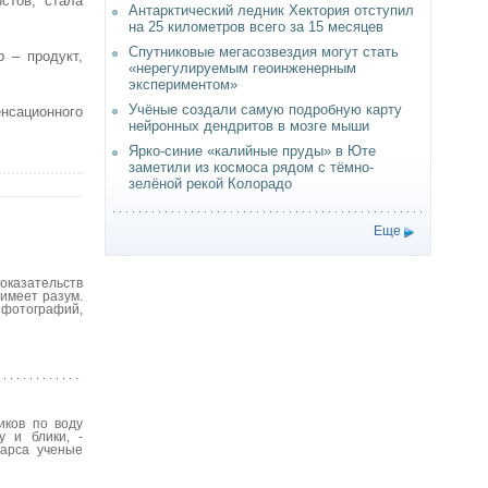
стов, стала
Антарктический ледник Хектория отступил
на 25 километров всего за 15 месяцев
Спутниковые мегасозвездия могут стать
 – продукт,
«нерегулируемым геоинженерным
экспериментом»
Учёные создали самую подробную карту
нсационного
нейронных дендритов в мозге мыши
Ярко-синие «калийные пруды» в Юте
заметили из космоса рядом с тёмно-
зелёной рекой Колорадо
Еще
оказательств
имеет разум.
 фотографий,
иков по воду
 и блики, -
Марса ученые