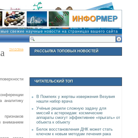
амые свежие научные новости на страницах вашего сайта
а
23/12/2016
РАССЫЛКА ТОПОВЫХ НОВОСТЕЙ
поверхности
ЧИТАТЕЛЬСКИЙ ТОП
конференции
В Помпеях у жертвы извержения Везувия
а аналитику
нашли набор врача
Учёные решили сложную задачу для
миссий к астероидам: космические
 признаков
аппараты смогут эффективнее «прыгать» от
объекта к объекту
м вниманием
Белок восстановления ДНК может стать
ключом к новым методам лечения рака