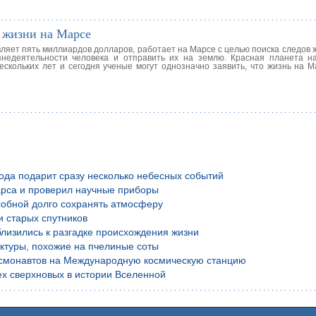
к жизни на Марсе
ляет пять миллиардов долларов, работает на Марсе с целью поиска следов 
недеятельности человека и отправить их на землю. Красная планета н
кольких лет и сегодня ученые могут однозначно заявить, что жизнь на Ма
года подарит сразу несколько небесных событий
рса и проверил научные приборы
обной долго сохранять атмосферу
и старых спутников
лизились к разгадке происхождения жизни
уктуры, похожие на пчелиные соты
осмонавтов на Международную космическую станцию
х сверхновых в истории Вселенной