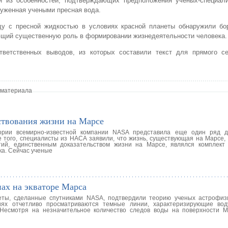
й из особенностей, подтверждающих предположения ученых-специали
уженная учеными пресная вода.
ду с пресной жидкостью в условиях красной планеты обнаружили бор
щий существенную роль в формировании жизнедеятельности человека.
ветственных выводов, из которых составили текст для прямого се
 материала
ствования жизни на Марсе
тории всемирно-известной компании NASA представила еще один ряд д
 того, специалисты из НАСА заявили, что жизнь, существующая на Марсе, 
тий, единственным доказательством жизни на Марсе, являлся комплект
ка. Сейчас ученые
ах на экваторе Марса
еты, сделанные спутниками NASA, подтвердили теорию ученых астрофиз
х отчетливо просматриваются темные линии, характеризирующие воду
Несмотря на незначительное количество следов воды на поверхности 