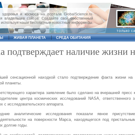
 здоровья и космоса на портале GlobalScience.ru.
 владельцев сайтов. Создайте свой собственный
, используя наши бесплатные новостные информеры.
только с
ФЫ
ЖИВАЯ ПЛАНЕТА
СРЕДА ОБИТАНИЯ
а подтверждает наличие жизни н
йшей сенсационной находкой стало подтверждение факта жизни на 
ой планеты.
етствующего характера заявление было сделано на вчерашней пресс 
водителем центра космических исследований NASA, ответственного з
х с исследовательского аппарата.
едние аналитические исследования показали явное присутствие
едеятельности на поверхности Марса, находящегося под пристальны
х долгие годы.