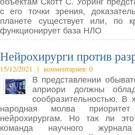
объектам Скотт С. Уоринг предс
с его точки зрения, доказател
планете существует или, по 
функционирует база НЛО
Нейрохирурги против разр
15/12/2021 | комментариев: 0
В представлении обыва
априори должны обла
сообразительностью. В 
народная молва приоритет
нейрохирургам. Но так ли эт
команда научного журнал