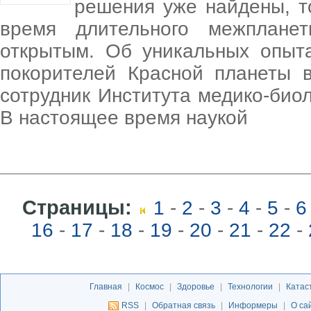
решения уже найдены, т
время длительного межпланет
открытым. Об уникальных опыт
покорителей Красной планеты в
сотрудник Института медико-био
В настоящее время наукой
Страницы:
1
-
2
-
3
-
4
-
5
-
6
16
-
17
-
18
-
19
-
20
-
21
-
22
-
Главная
|
Космос
|
Здоровье
|
Технологии
|
Катас
RSS
|
Обратная связь
|
Информеры
|
О са