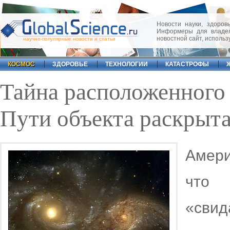
Новости науки, здоровь
Информеры для владел
новостной сайт, исполь
научно-популярные новости и статьи
КОСМОС
ЗДОРОВЬЕ
ТЕХНОЛОГИИ
КАТАСТРОФЫ
Тайна расположенного
Пути объекта раскрыт
Амери
что
«сви