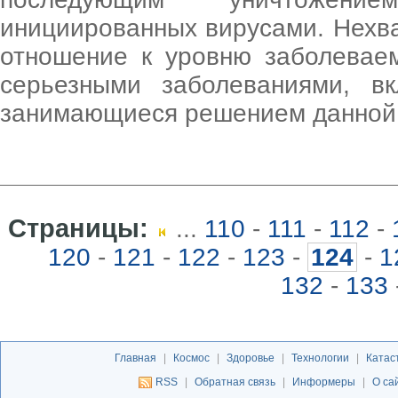
инициированных вирусами. Нехва
отношение к уровню заболевае
серьезными заболеваниями, вк
занимающиеся решением данной 
Страницы:
...
110
-
111
-
112
-
120
-
121
-
122
-
123
-
124
-
1
132
-
133
Главная
|
Космос
|
Здоровье
|
Технологии
|
Катас
RSS
|
Обратная связь
|
Информеры
|
О са