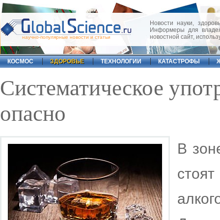
Новости науки, здоровь
Информеры для владел
новостной сайт, исполь
научно-популярные новости и статьи
КОСМОС
ЗДОРОВЬЕ
ТЕХНОЛОГИИ
КАТАСТРОФЫ
Систематическое упот
опасно
В зон
стоя
алког