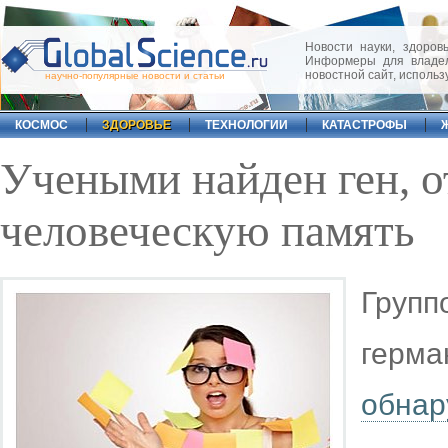
Новости науки, здоровь
Информеры для владел
новостной сайт, исполь
научно-популярные новости и статьи
КОСМОС
ЗДОРОВЬЕ
ТЕХНОЛОГИИ
КАТАСТРОФЫ
Учеными найден ген, 
человеческую память
Гру
герма
обна