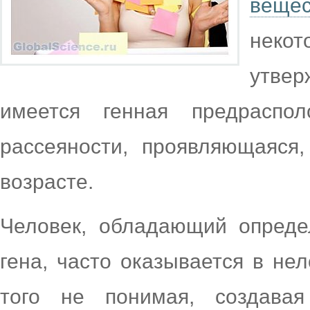
вещес
неко
утве
имеется генная предраспо
рассеяности, проявляющаяся,
возрасте.
Человек, обладающий опреде
гена, часто оказывается в не
того не понимая, создава