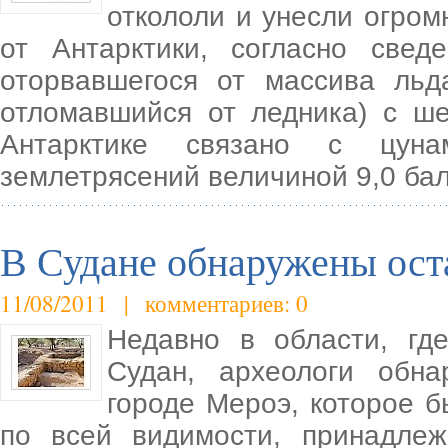
откололи и унесли огром
от Антарктики, согласно свед
оторвавшегося от массива льд
отломавшийся от ледника) с ш
Антарктике связано с цуна
землетрясений величиной 9,0 бал
В Судане обнаружены ост
11/08/2011 | комментариев: 0
Недавно в области, гд
Судан, археологи обн
городе Мероэ, которое б
по всей видимости, принадлеж