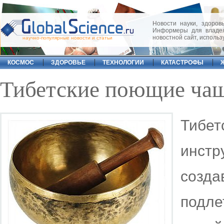
Новости науки, здоровь
Информеры для владел
новостной сайт, исполь
научно-популярные новости и статьи
КОСМОС
ЗДОРОВЬЕ
ТЕХНОЛОГИИ
КАТАСТРОФЫ
Тибетские поющие чаш
Тибе
инст
созд
подл