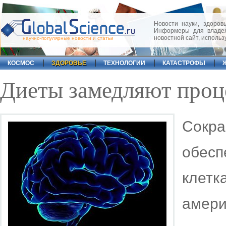
Новости науки, здоровь
Информеры для владел
новостной сайт, исполь
научно-популярные новости и статьи
КОСМОС
ЗДОРОВЬЕ
ТЕХНОЛОГИИ
КАТАСТРОФЫ
Диеты замедляют проце
Сокр
обес
клет
амери