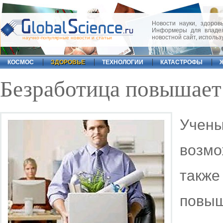
Новости науки, здоровь
Информеры для владел
новостной сайт, исполь
научно-популярные новости и статьи
КОСМОС
ЗДОРОВЬЕ
ТЕХНОЛОГИИ
КАТАСТРОФЫ
Безработица повышает
Уче
возмо
такж
повы