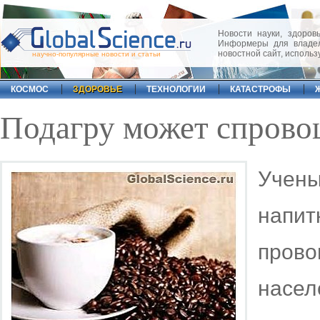
Новости науки, здоровь
Информеры для владел
новостной сайт, исполь
научно-популярные новости и статьи
КОСМОС
ЗДОРОВЬЕ
ТЕХНОЛОГИИ
КАТАСТРОФЫ
Подагру может спрово
Учены
нап
пров
насе