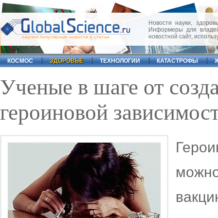
Новости науки, здоровь
Информеры для владел
новостной сайт, исполь
научно-популярные новости и статьи
КОСМОС
ЗДОРОВЬЕ
ТЕХНОЛОГИИ
КАТАСТРОФЫ
Ученые в шаге от созд
героиновой зависимос
Геро
можн
вакци