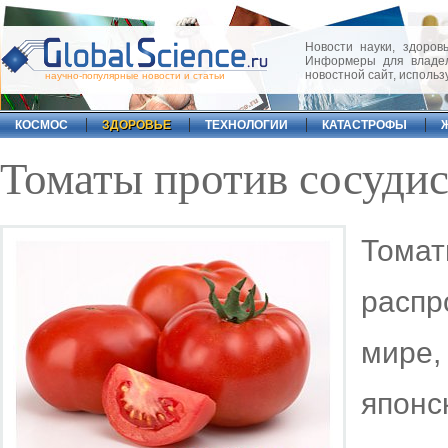
Новости науки, здоровь
Информеры для владел
новостной сайт, исполь
научно-популярные новости и статьи
КОСМОС
ЗДОРОВЬЕ
ТЕХНОЛОГИИ
КАТАСТРОФЫ
Томаты против сосуди
Тома
расп
мире
япон