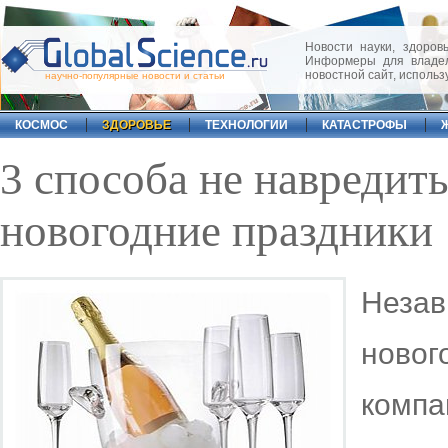
Новости науки, здоровь
Информеры для владел
новостной сайт, исполь
научно-популярные новости и статьи
КОСМОС
ЗДОРОВЬЕ
ТЕХНОЛОГИИ
КАТАСТРОФЫ
3 способа не навредит
новогодние праздники
Незав
ново
компа