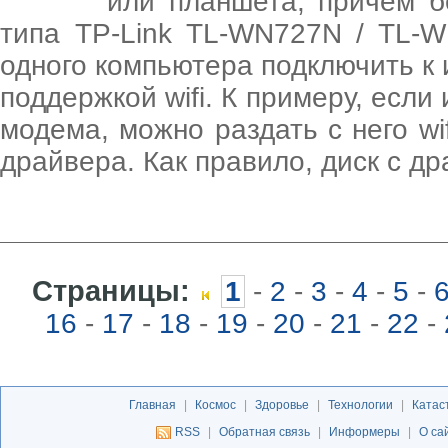
или планшета, причём б
типа TP-Link TL-WN727N / TL-
одного компьютера подключить к
поддержкой wifi. К примеру, если
модема, можно раздать с него wi
драйвера. Как правило, диск с др
Страницы:
1
-
2
-
3
-
4
-
5
-
16
-
17
-
18
-
19
-
20
-
21
-
22
-
Главная
|
Космос
|
Здоровье
|
Технологии
|
Катас
RSS
|
Обратная связь
|
Информеры
|
О са