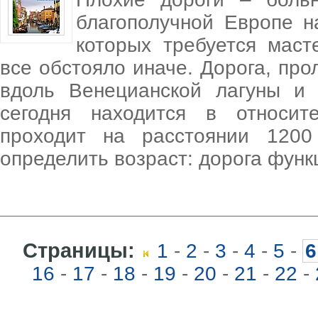
благополучной Европе н
которых требуется мас
все обстояло иначе. Дорога, про
вдоль Венецианской лагуны и
сегодня находится в относит
проходит на расстоянии 120
определить возраст: дорога фун
Страницы:
1
-
2
-
3
-
4
-
5
-
6
16
-
17
-
18
-
19
-
20
-
21
-
22
-