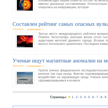
основном ядро нашей планеты состоит из железа
именно указанные составляющие. Относительно 
опирались на информацию, которая
Составлен рейтинг самых опасных вулк
27/02/2016 | комментариев: 0
Третье место международного рейтинга вулкани
Помпеи. Катастрофа, унесшая жизни сотен тыс
аудиторию жителей древнего города. Вторую п
малого Антильского архипелага. Последнее изве
Ученые ищут магнитные аномалии на ме
26/02/2016 | комментариев: 0
Группа ученых федерального исследовательског
регионе три года назад. Фактом, подтверждающ
воздействие на окружающую среду. Ученые взя
сформировавшимся в космосе
Страницы:
1
-
2
-
3
-
4
-
5
-
6
-
7
-
8
-
9
-