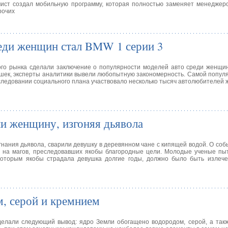
мист создал мобильную программу, которая полностью заменяет менеджер
рочих
еди женщин стал BMW 1 серии 3
ого рынка сделали заключение о популярности моделей авто среди женщи
вушек, эксперты аналитики вывели любопытную закономерность. Самой попу
ледовании социального плана участвовало несколько тысяч автолюбителей ж
ли женщину, изгоняя дьявола
гнания дьявола, сварили девушку в деревянном чане с кипящей водой. О со
 на магов, преследовавших якобы благородные цели. Молодые ученые пыт
 которым якобы страдала девушка долгие годы, должно было быть излеч
м, серой и кремнием
делали следующий вывод: ядро Земли обогащено водородом, серой, а так