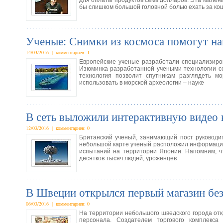
для оплаты продуктов семь долларов. Эта маленьк
бы слишком большой головной болью ехать за ко
Ученые: Снимки из космоса помогут на
14/03/2016 | комментариев: 1
Европейские ученые разработали специализиров
Изюминка разработанной учеными технологии сос
технология позволит спутникам разглядеть м
использовать в морской археологии – науке
В сеть выложили интерактивную видео 
12/03/2016 | комментариев: 0
Британский ученый, занимающий пост руководит
небольшой карте ученый расположил информацию
испытаний на территории Японии. Напомним, ч
десятков тысяч людей, уроженцев
В Швеции открылся первый магазин без
06/03/2016 | комментариев: 0
На территории небольшого шведского города от
персонала. Создателем торгового комплекса