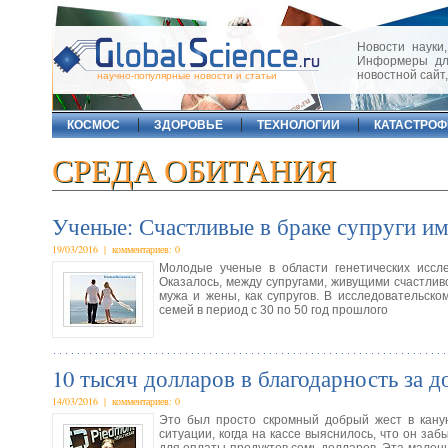
Новости науки,
Информеры для
новостной сайт
научно-популярные новости и статьи
КОСМОС
ЗДОРОВЬЕ
ТЕХНОЛОГИИ
КАТАСТРО
СРЕДА ОБИТАНИЯ
Ученые: Счастливые в браке супруги 
19/03/2016 | комментариев: 0
Молодые ученые в области генетических иссле
Оказалось, между супругами, живущими счастлив
мужа и жены, как супругов. В исследовательск
семей в период с 30 по 50 год прошлого
10 тысяч долларов в благодарность за 
14/03/2016 | комментариев: 0
Это был просто скромный добрый жест в кану
ситуации, когда на кассе выяснилось, что он з