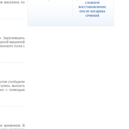
сложное
ов магазина по
восстановление
после кесарева
сечения
н. Заручившись
лярной машиной
енского пола с
бытии сообщили
ались выгнать
ено с помощью
же кремнием. В