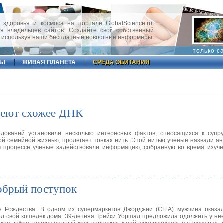
 здоровья и космоса на портале GlobalScience.ru.
 владельцев сайтов. Создайте свой собственный
, используя наши бесплатные новостные информеры.
только с
ФЫ
ЖИВАЯ ПЛАНЕТА
СРЕДА ОБИТАНИЯ
имеют схожее ДНК
дований установили несколько интересных фактов, относящихся к супру
ой семейной жизнью, пролегает тонкая нить. Этой нитью ученые назвали а
ом процессе ученые задействовали информацию, собранную во время изуч
добрый поступок
н Рождества. В одном из супермаркетов Джорджии (США) мужчина оказал
абыл свой кошелёк дома. 39-летняя Трейси Уоршал предложила одолжить у н