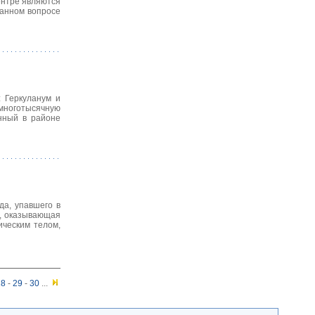
ентре являются
данном вопросе
: Геркуланум и
 многотысячную
нный в районе
да, упавшего в
я, оказывающая
ическим телом,
28
-
29
-
30
...