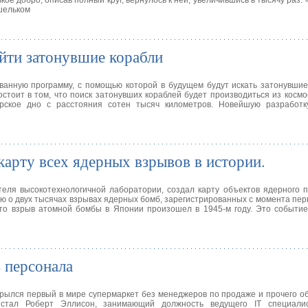
ое добро, описав полный круг, вернулось к ней, увеличившись в тысячу раз.
шельком
йти затонувшие корабли
анную программу, с помощью которой в будущем будут искать затонувшие
тоит в том, что поиск затонувших кораблей будет производиться из космо
орское дно с расстояния сотен тысяч километров. Новейшую разработк
карту всех ядерных взрывов в истории.
еля высокотехнологичной лаборатории, создал карту объектов ядерного 
 о двух тысячах взрывах ядерных бомб, зарегистрированных с момента пе
то взрыв атомной бомбы в Японии произошел в 1945-м году. Это событие
 персонала
крылся первый в мире супермаркет без менеджеров по продаже и прочего 
 стал Роберт Эллисон, занимающий должность ведущего IT специали