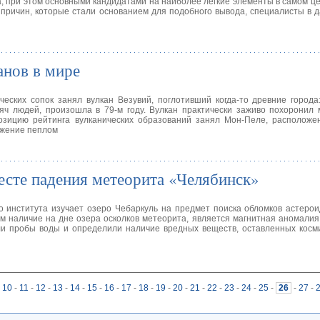
, при этом основными кандидатами на наиболее легкие элементы в самом ц
причин, которые стали основанием для подобного вывода, специалисты в 
анов в мире
ческих сопок занял вулкан Везувий, поглотивший когда-то древние города
яч людей, произошла в 79-м году. Вулкан практически заживо похоронил
озицию рейтинга вулканических образований занял Мон-Пеле, расположе
ржение пеплом
сте падения метеорита «Челябинск»
о института изучает озеро Чебаркуль на предмет поиска обломков астерои
им наличие на дне озера осколков метеорита, является магнитная аномали
ли пробы воды и определили наличие вредных веществ, оставленных косм
10
-
11
-
12
-
13
-
14
-
15
-
16
-
17
-
18
-
19
-
20
-
21
-
22
-
23
-
24
-
25
-
26
-
27
-