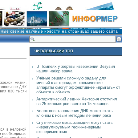
амые свежие научные новости на страницах вашего сайта
ЧИТАТЕЛЬСКИЙ ТОП
В Помпеях у жертвы извержения Везувия
нашли набор врача
Учёные решили сложную задачу для
жеской жизни.
миссий к астероидам: космические
налогичное ДНК
аппараты смогут эффективнее «прыгать» от
ения 830 тысяч
объекта к объекту
Антарктический ледник Хектория отступил
на 25 километров всего за 15 месяцев
Белок восстановления ДНК может стать
ключом к новым методам лечения рака
Спутниковые мегасозвездия могут стать
«нерегулируемым геоинженерным
ся в неловкой
экспериментом»
её необходимые