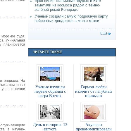
 «Для него было
Ярко-синие «калийные пруды» в Юте
заметили из космоса рядом с тёмно-
зелёной рекой Колорадо
Учёные создали самую подробную карту
нейронных дендритов в мозге мыши
Еще
 морские суда.
са. Уникальная
у планируется
ЧИТАЙТЕ ТАКЖЕ
потенциала. На
рвых атомарных
Ученые изучили
Гормон любви
 унесло жизни
первые образцы с
излечит от пагубных
озера Восток
привычек
День в истории: 13
Акушеры
обслуживающего
августа
прокомментировали
ста в научно-