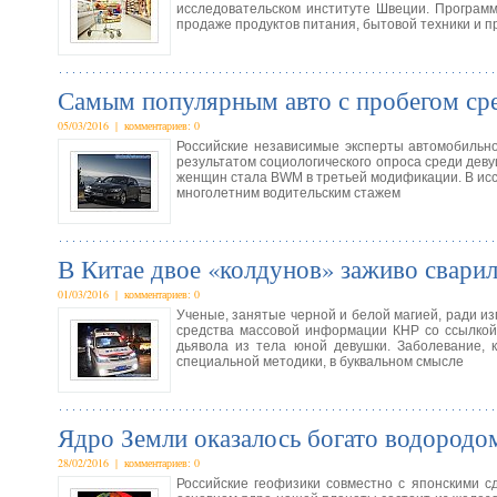
исследовательском институте Швеции. Програм
продаже продуктов питания, бытовой техники и п
Самым популярным авто с пробегом ср
05/03/2016 | комментариев: 0
Российские независимые эксперты автомобильн
результатом социологического опроса среди де
женщин стала BWM в третьей модификации. В исс
многолетним водительским стажем
В Китае двое «колдунов» заживо свари
01/03/2016 | комментариев: 0
Ученые, занятые черной и белой магией, ради из
средства массовой информации КНР со ссылкой
дьявола из тела юной девушки. Заболевание,
специальной методики, в буквальном смысле
Ядро Земли оказалось богато водородо
28/02/2016 | комментариев: 0
Российские геофизики совместно с японскими с