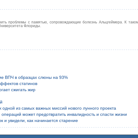
нить проблемы с памятью, сопровождающие болезнь Альцгеймера. К таком
Университета Флориды.
ие ВПЧ в образцах слюны на 93%
эффектов статинов
гает сжигать жир
ой
аж одной из самых важных миссий нового лунного проекта
 операций может предотвратить инвалидность и спасти жизни
к и увидели, как начинается старение