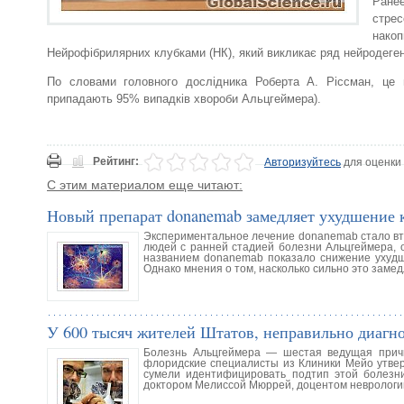
Ранее
стрес
нако
Нейрофібрилярних клубками (НК), який викликає ряд нейродеген
По словами головного дослідника Роберта А. Ріссман, це 
припадають 95% випадків хвороби Альцгеймера).
Рейтинг:
Авторизуйтесь
для оценки
С этим материалом еще читают:
Новый препарат donanemab замедляет ухудшение 
Экспериментальное лечение donanemab стало в
людей с ранней стадией болезни Альцгеймера, 
названием donanemab показало снижение ухудш
Однако мнения о том, насколько сильно это заме
У 600 тысяч жителей Штатов, неправильно диагн
Болезнь Альцгеймера — шестая ведущая прич
флоридские специалисты из Клиники Мейо утвер
сумели идентифицировать подтип этой болезни
доктором Мелиссой Мюррей, доцентом неврологи