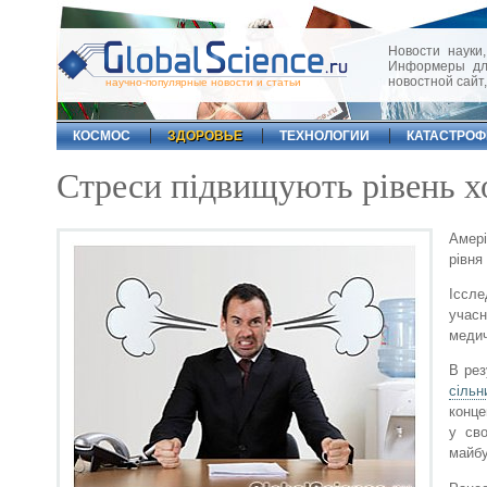
Новости науки,
Информеры для
новостной сайт
научно-популярные новости и статьи
КОСМОС
ЗДОРОВЬЕ
ТЕХНОЛОГИИ
КАТАСТРО
Стреси підвищують рівень х
Амері
рівня
Іссле
учасн
медич
В рез
сільн
конце
у сво
майбу