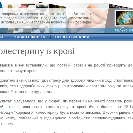
 здоровья и космоса на портале GlobalScience.ru.
 владельцев сайтов. Создайте свой собственный
, используя наши бесплатные новостные информеры.
только с
ФЫ
ЖИВАЯ ПЛАНЕТА
СРЕДА ОБИТАНИЯ
олестерину в крові
канскіе вчені встановили, що постійні стреси на роботі приводять д
 холестерину в крові.
дователі вивчили наслідки стресу для здоров'я людини в ході спостереж
иків, стан здоров'я яких фахівці контролювали протягом року за допо
них обстежень і ряду аналізів.
ультаті з'ясувалося, що у людей, які пережили на роботі протягом року
ий стресс
, «поганого» холестерину в крові було більше на 13-1
нтрація "хорошого" холестерину була помітно знижена. Високий рівень 
ю чергу, пов'язаний з підвищеною вірогідністю серцево-судинних з
тньому.