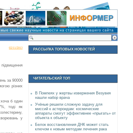
амые свежие научные новости на страницах вашего сайта
02/11/2013
РАССЫЛКА ТОПОВЫХ НОВОСТЕЙ
о підвищення
ЧИТАТЕЛЬСКИЙ ТОП
ень за 90000
могою різних
В Помпеях у жертвы извержения Везувия
нашли набор врача
 хоча б один
Учёные решили сложную задачу для
7%, тоді як
миссий к астероидам: космические
холестерину,
аппараты смогут эффективнее «прыгать» от
объекта к объекту
ахворювань у
Белок восстановления ДНК может стать
ключом к новым методам лечения рака