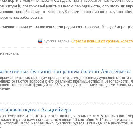
 експерти з Медичної школи Сан-Дієго при Університеті Каліфорнії пов
ові ситуації, повторювані навіть з малою періодичністю, сприяють як виро
пиченню асоційованих з микротрубочками нерозчинного тау-протеїну
еративних заболеваній.
пояснює причину виникнення спорадичною хвороби Альцгеймера (на
русская версия:
Стрессы повышают уровень холесте
 материала
когнитивных функций при раннем болезни Альцгеймера
торым антител содержащим препаратом, замедляющим ухудшение когнитивн
однако остаются вопросы о его реальных преимуществах и безопасности. Л
ения когнитивных функций на 35% у людей с ранними стадиями болезни 
дление
остирован подтип Альцгеймера
ина смертности в Штатах, затрагивающая больше чем 5 миллионов аме
ждают в своей научной статье изданной 16 сентября 2014 года в журнале 
, который часто неправильно диагностируется. Команда специалистов, в
и