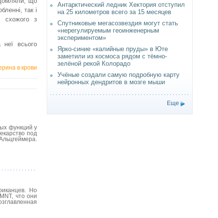
ідомляли, що
Антарктический ледник Хектория отступил
бленні, так і
на 25 километров всего за 15 месяцев
, схожого з
Спутниковые мегасозвездия могут стать
«нерегулируемым геоинженерным
экспериментом»
 неї всього
Ярко-синие «калийные пруды» в Юте
заметили из космоса рядом с тёмно-
зелёной рекой Колорадо
рина в крови
Учёные создали самую подробную карту
нейронных дендритов в мозге мыши
Еще
ых функций у
екарство под
Альцгеймера.
риканцев. Но
MNT, что они
озглавленная