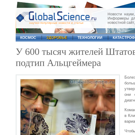
Новости науки,
Информеры для
новостной сайт
научно-популярные новости и статьи
КОСМОС
ЗДОРОВЬЕ
ТЕХНОЛОГИИ
КАТАСТРО
У 600 тысяч жителей Штатов
подтип Альцгеймера
Боле
боль
утвер
они 
диагн
Коман
в Кли
вариа
Чтоб