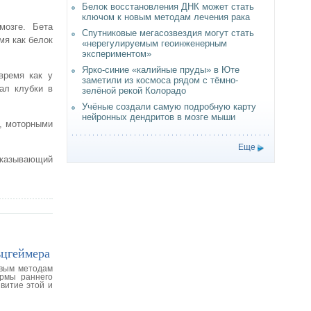
Белок восстановления ДНК может стать
ключом к новым методам лечения рака
мозге. Бета
Спутниковые мегасозвездия могут стать
мя как белок
«нерегулируемым геоинженерным
экспериментом»
Ярко-синие «калийные пруды» в Юте
время как у
заметили из космоса рядом с тёмно-
ал клубки в
зелёной рекой Колорадо
Учёные создали самую подробную карту
нейронных дендритов в мозге мыши
м, моторными
Еще
оказывающий
ьцгеймера
овым методам
ормы раннего
витие этой и