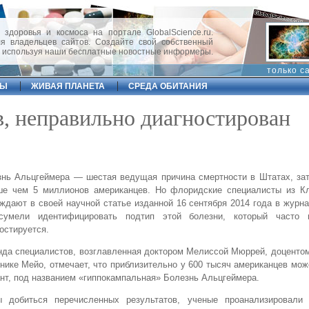
 здоровья и космоса на портале GlobalScience.ru.
 владельцев сайтов. Создайте свой собственный
, используя наши бесплатные новостные информеры.
только с
ФЫ
ЖИВАЯ ПЛАНЕТА
СРЕДА ОБИТАНИЯ
, неправильно диагностирован
знь Альцгеймера — шестая ведущая причина смертности в Штатах, за
ше чем 5 миллионов американцев. Но флоридские специалисты из К
ждают в своей научной статье изданной 16 сентября 2014 года в журн
сумели идентифицировать подтип этой болезни, который часто 
остируется.
да специалистов, возглавленная доктором Мелиссой Мюррей, доценто
нике Мейо, отмечает, что приблизительно у 600 тысяч американцев мож
нт, под названием «гиппокампальная» Болезнь Альцгеймера.
ы добиться перечисленных результатов, ученые проанализировали