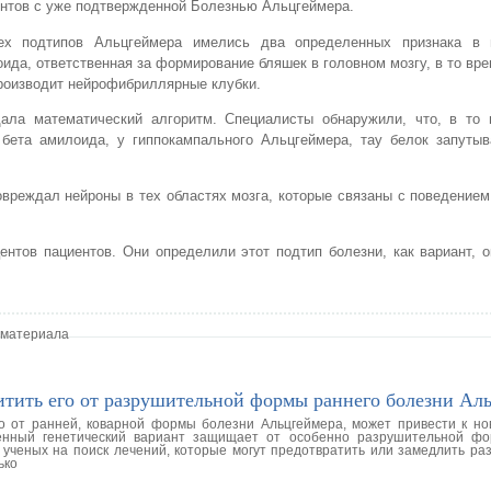
нтов с уже подтвержденной Болезнью Альцгеймера.
ех подтипов Альцгеймера имелись два определенных признака в 
ида, ответственная за формирование бляшек в головном мозгу, в то вре
роизводит нейрофибриллярные клубки.
ала математический алгоритм. Специалисты обнаружили, что, в то 
бета амилоида, у гиппокампального Альцгеймера, тау белок запутыв
повреждал нейроны в тех областях мозга, которые связаны с поведение
нтов пациентов. Они определили этот подтип болезни, как вариант, 
 материала
итить его от разрушительной формы раннего болезни Ал
о от ранней, коварной формы болезни Альцгеймера, может привести к н
женный генетический вариант защищает от особенно разрушительной ф
ученых на поиск лечений, которые могут предотвратить или замедлить раз
ько