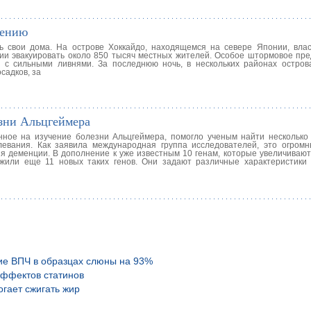
нению
 свои дома. На острове Хоккайдо, находящемся на севере Японии, вла
ии эвакуировать около 850 тысяч местных жителей. Особое штормовое пр
о с сильными ливнями. За последнюю ночь, в нескольких районах остров
садков, за
зни Альцгеймера
ное на изучение болезни Альцгеймера, помогло ученым найти несколько 
евания. Как заявила международная группа исследователей, это огром
 деменции. В дополнение к уже известным 10 генам, которые увеличивают
жили еще 11 новых таких генов. Они задают различные характеристики
ие ВПЧ в образцах слюны на 93%
эффектов статинов
гает сжигать жир