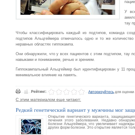
пацие
У вс
амило
тау п
Чтобы классифицировать каждый из подтипов, команда созд
подтипов Альцгеймера отмечалось одно и то же количество 
неравных областях гиппокампа.
Они обнаружили, что у всех пациентов с этим подтипом, тау 
навыками и пониманием, речью и зрением.
Гиппокампальный Альцгеймер был идентифицирован у 11 проце
минимальное влияние на память.
Рейтинг:
Авторизуйтесь
для оценки
С этим материалом еще читают:
Редкий генетический вариант у мужчины мог защ
Открытие генетического варианта, защищающег
лечения этого заболевания. Недавно обнару
болезни Альцгеймера, что увеличивает надежды 
других форм болезни. Это открытие является тол