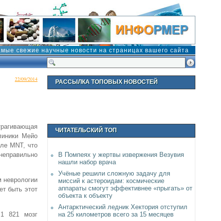
амые свежие научные новости на страницах вашего сайта
22/09/2014
РАССЫЛКА ТОПОВЫХ НОВОСТЕЙ
трагивающая
ЧИТАТЕЛЬСКИЙ ТОП
линики Мейо
але MNT, что
неправильно
В Помпеях у жертвы извержения Везувия
нашли набор врача
Учёные решили сложную задачу для
м неврологии
миссий к астероидам: космические
аппараты смогут эффективнее «прыгать» от
ет быть этот
объекта к объекту
Антарктический ледник Хектория отступил
на 25 километров всего за 15 месяцев
 1 821 мозг