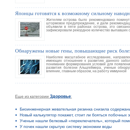
Японцы готовятся к возможному сильному навод
Жителям острова было рекомендовано покинуть
штормовое предупреждение, и дали рекомендац
объявили в пяти районах острова, это связан
зафиксировали рекордное количество выпавших о
Обнаружены новые гены, повышающие риск боле
Наиболее масштабное исследование, направлен
имеющих отношение к развитию данного забол
понимании формирования условий для появления
развития болезни Альцгеймера, ученые обнару
влияние, главным образом, на работу иммунной
Еще из категории
Здоровье
:
Биоинженерная жевательная резинка снизила содержан
Новый калькулятор покажет, стоит ли бояться побочных 
Ученые нашли белковый «переключатель», который помо
У почек нашли скрытую систему экономии воды