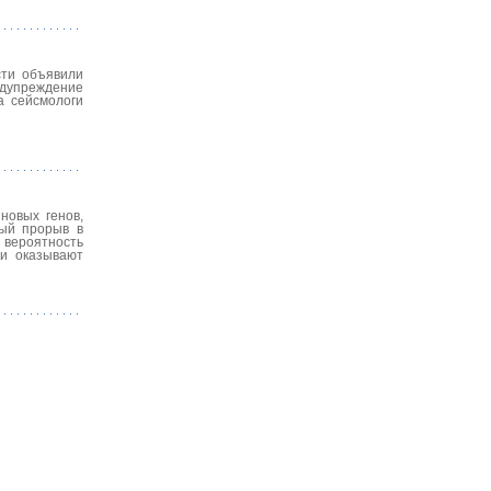
сти объявили
едупреждение
а сейсмологи
новых генов,
ный прорыв в
 вероятность
 и оказывают