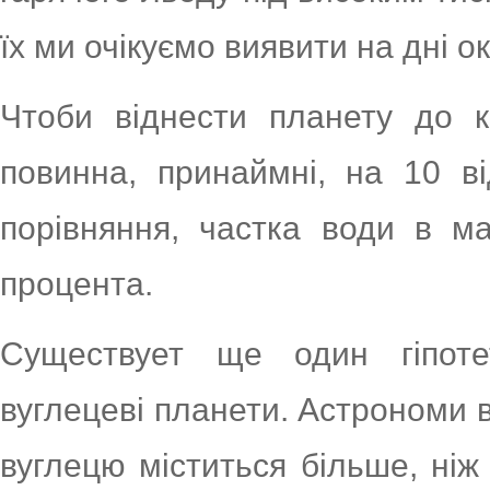
їх ми очікуємо виявити на дні о
Чтоби віднести планету до ка
повинна, принаймні, на 10 ві
порівняння, частка води в ма
процента.
Существует ще один гіпоте
вуглецеві планети. Астрономи ви
вуглецю міститься більше, ніж