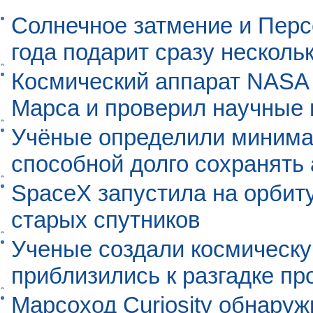
Солнечное затмение и Перс
года подарит сразу нескол
Космический аппарат NASA
Марса и проверил научные
Учёные определили минима
способной долго сохранять
SpaceX запустила на орбит
старых спутников
Ученые создали космическу
приблизились к разгадке п
Марсоход Curiosity обнару