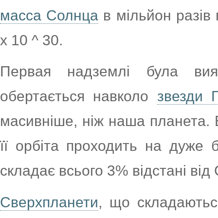
масса Солнца
в мільйон разів 
х 10 ^ 30.
Первая надземлі була ви
обертається навколо
звезди Г
масивніше, ніж наша планета. 
її орбіта проходить на дуже бл
складає всього 3% відстані від
Сверхпланети
, що складаютьс