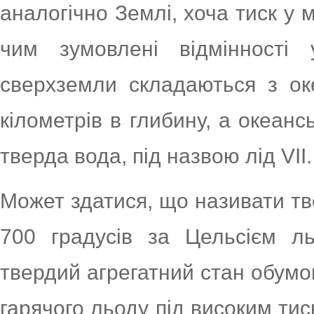
аналогічно Землі, хоча тиск у 
чим зумовлені відмінності 
сверхземли складаються з оке
кілометрів в глибину, а океанс
тверда вода, під назвою лід VII.
Может здатися, що називати тв
700 градусів за Цельсієм л
твердий агрегатний стан обумо
гарячого льоду під високим тиско