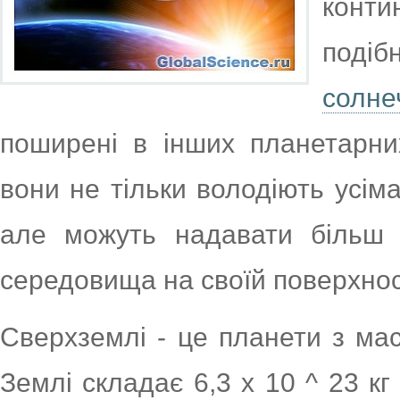
конти
поді
солне
поширені в інших планетарних
вони не тільки володіють усім
але можуть надавати більш 
середовища на своїй поверхнос
Сверхземлі - це планети з ма
Землі складає 6,3 х 10 ^ 23 кг