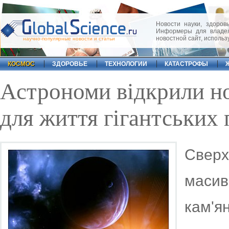
Новости науки, здоровь
Информеры для владел
новостной сайт, исполь
научно-популярные новости и статьи
КОСМОС
ЗДОРОВЬЕ
ТЕХНОЛОГИИ
КАТАСТРОФЫ
Астрономи відкрили н
для життя гігантських 
Свер
масив
кам'я