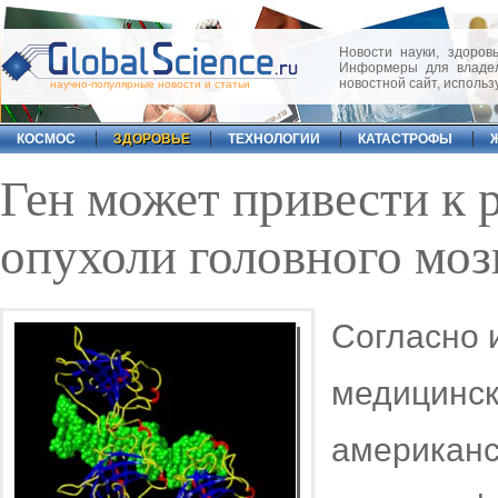
Новости науки, здоровь
Информеры для владел
новостной сайт, исполь
научно-популярные новости и статьи
КОСМОС
ЗДОРОВЬЕ
ТЕХНОЛОГИИ
КАТАСТРОФЫ
Ген может привести к 
опухоли головного моз
Согласно 
медицинск
американс